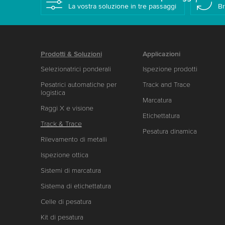
La vostra soluzione in tre passaggi
Br
Prodotti & Soluzioni
Applicazioni
Selezionatrici ponderali
Ispezione prodotti
Pesatrici automatiche per
Track and Trace
logistica
Marcatura
Raggi X e visione
Etichettatura
Track & Trace
Pesatura dinamica
Rilevamento di metalli
Ispezione ottica
Sistemi di marcatura
Sistema di etichettatura
Celle di pesatura
Kit di pesatura