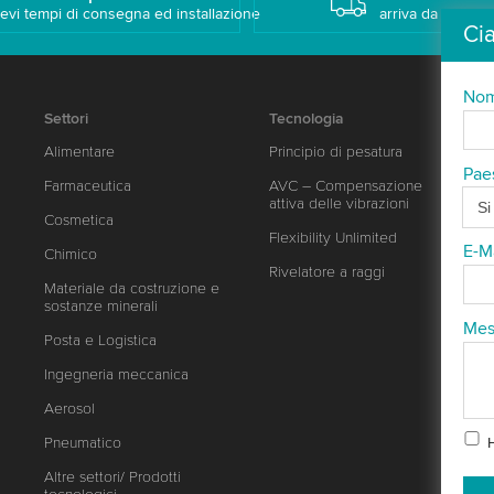
evi tempi di consegna ed installazione
arriva da te!
Ci
No
Settori
Tecnologia
Alimentare
Principio di pesatura
Pae
Farmaceutica
AVC – Compensazione
attiva delle vibrazioni
Cosmetica
Flexibility Unlimited
E-M
Chimico
Rivelatore a raggi
Materiale da costruzione e
sostanze minerali
Mes
Posta e Logistica
Ingegneria meccanica
Aerosol
Pneumatico
Altre settori/ Prodotti