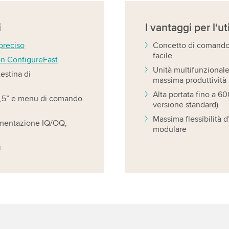
i
I vantaggi
per l‘ut
preciso
Concetto di comando 
facile
on ConfigureFast
Unità multifunzional
estina di
massima produttività
Alta portata fino a 60
1,5” e menu di comando
versione standard)
Massima flessibilità 
umentazione IQ/OQ,
modulare
i