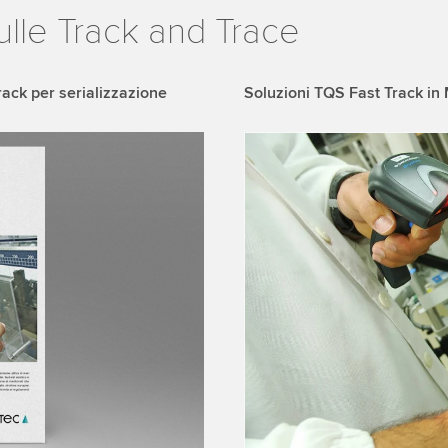
ulle Track and Trace
rack per serializzazione
Soluzioni TQS Fast Track in
We need your consent
We use a third party ser
data about your activity.
to watch this video.
Accept
More 