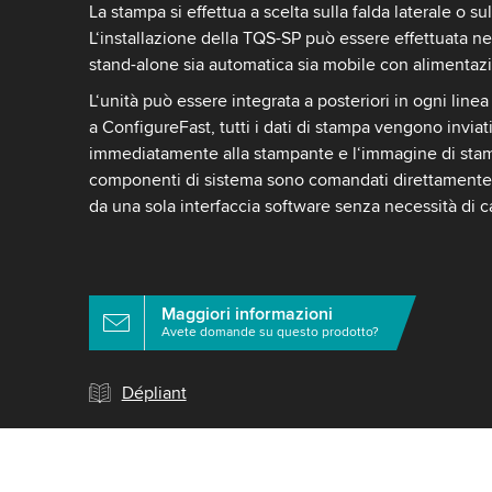
La stampa si effettua a scelta sulla falda laterale o su
L‘installazione della TQS-SP può essere effettuata ne
stand-alone sia automatica sia mobile con alimenta
L‘unità può essere integrata a posteriori in ogni lin
a ConfigureFast, tutti i dati di stampa vengono invia
immediatamente alla stampante e l‘immagine di stampa
componenti di sistema sono comandati direttamente
da una sola interfaccia software senza necessità di
Maggiori informazioni
Avete domande su questo prodotto?
Dépliant