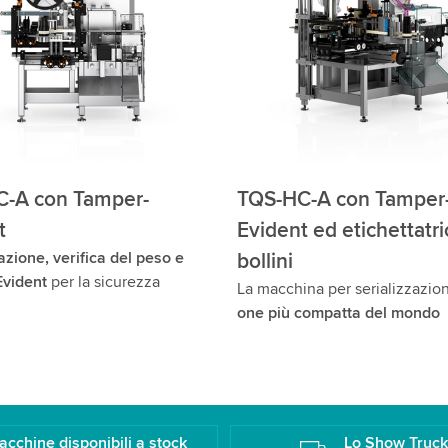
-A con Tamper-
TQS-HC-A con Tamper
t
Evident ed etichettatr
azione, verifica del peso e
bollini
vident
per la sicurezza
La macchina per serializzazi
one più compatta del mondo
acchine disponibili a stock
Lo Show Truc