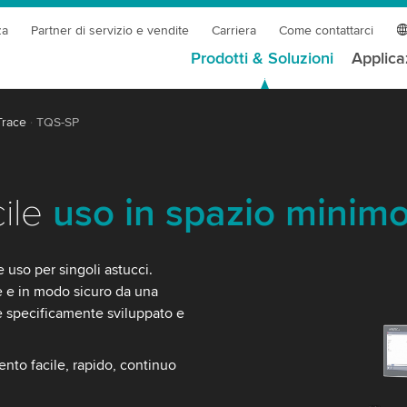
za
Partner di servizio e vendite
Carriera
Come contattarci
Prodotti & Soluzioni
Applica
Trace
TQS-SP
cile
uso in spazio minim
 uso per singoli astucci.
e e in modo sicuro da una
e specificamente sviluppato e
nto facile, rapido, continuo