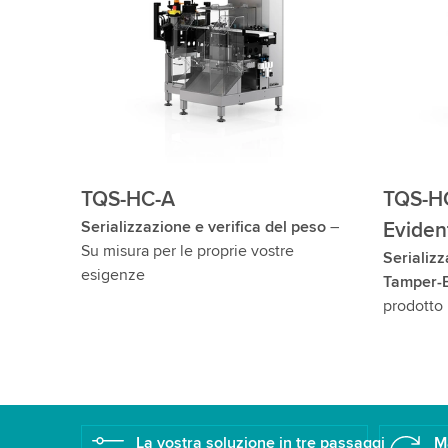
TQS-HC-A
TQS-HC
Serializzazione e verifica del peso
–
Eviden
Su misura per le proprie vostre
Serializz
esigenze
Tamper-E
prodotto
La vostra soluzione in tre passaggi
M