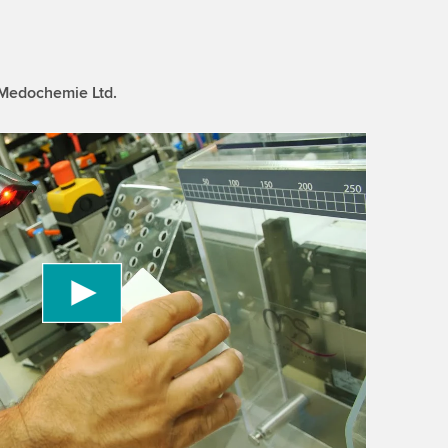
 Medochemie Ltd.
 to load the YouTube Video service!
vice to embed video content that may collect
 Please review the details and accept the service
information