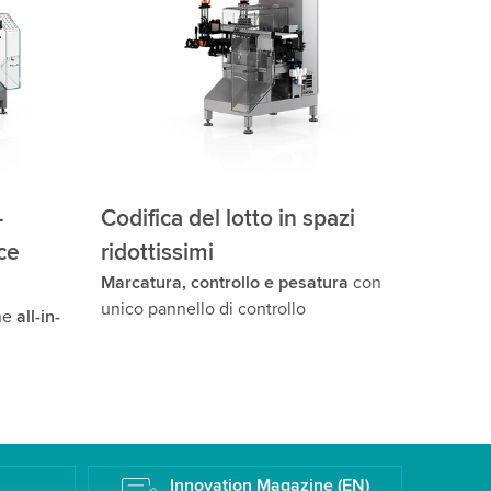
-
Codifica del lotto in spazi
ice
ridottissimi
Marcatura, controllo e pesatura
con
unico pannello di controllo
one
all-in-
k
Innovation Magazine (EN)