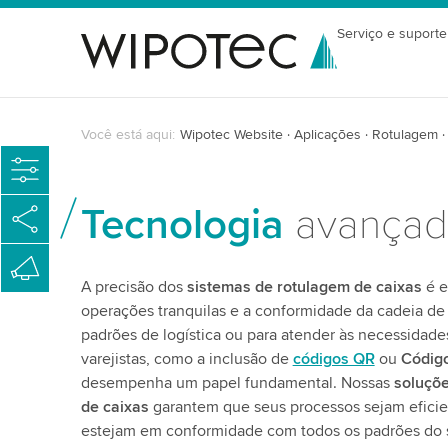
Serviço e suporte
Você está aqui:
Wipotec Website
Aplicações
Rotulagem
Tecnologia
avança
A precisão dos
sistemas de rotulagem de caixas
é e
operações tranquilas e a conformidade da cadeia de
padrões de logística ou para atender às necessidades
varejistas, como a inclusão de
códigos QR
ou
Código
desempenha um papel fundamental. Nossas
soluçõ
de caixas
garantem que seus processos sejam eficient
estejam em conformidade com todos os padrões do s