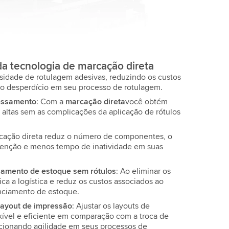
a tecnologia de marcação direta
ssidade de rotulagem adesivas, reduzindo os custos
 o desperdício em seu processo de rotulagem.
cessamento
: Com a
marcação direta
você obtém
s altas sem as complicações da aplicação de rótulos
rcação direta reduz o número de componentes, o
tenção e menos tempo de inatividade em suas
amento de estoque sem rótulos
: Ao eliminar os
fica a logística e reduz os custos associados ao
ciamento de estoque.
layout de impressão
: Ajustar os layouts de
xível e eficiente em comparação com a troca de
orcionando agilidade em seus processos de