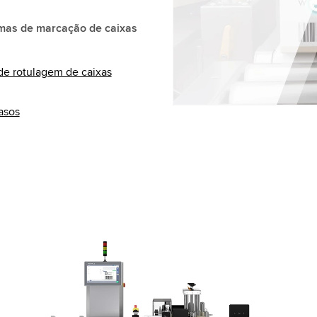
Accept
More 
emas de marcação de caixas
 de rotulagem de caixas
asos