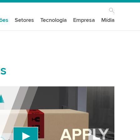
ções
Setores
Tecnologia
Empresa
Mídia
as
 to load the YouTube Video service!
vice to embed video content that may collect
 Please review the details and accept the service