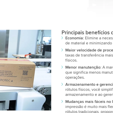
Principais benefícios
d
Economia
: Elimine a nece
 Video service!
de material e minimizando
tent that may collect
Maior velocidade de pro
ls and accept the service
taxas de transferência mai
físicos.
Menor manutenção
: A ma
que significa menos manu
operações.
Armazenamento e gerenci
rótulos físicos, você simpli
armazenamento e ao geren
Mudanças mais fáceis no 
impressão é muito mais fle
rótulos tradicionais, prop