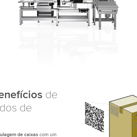
enefícios
de
ados de
tulagem de caixas
com um