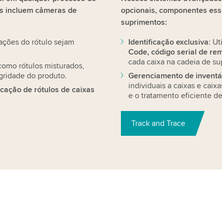
as incluem câmeras de
opcionais, componentes ess
suprimentos:
mações do rótulo sejam
Identificação exclusiva
: U
Code, código serial de re
cada caixa na cadeia de su
como rótulos misturados,
gridade do produto.
Gerenciamento de inventár
individuais a caixas e caix
icação de rótulos de caixas
e o tratamento eficiente de
Track and Trace