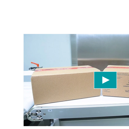
We need your consent to load the YouTube
We use a third party service to embed video con
data about your activity. Please review the detai
to watch this video.
Accept
More information