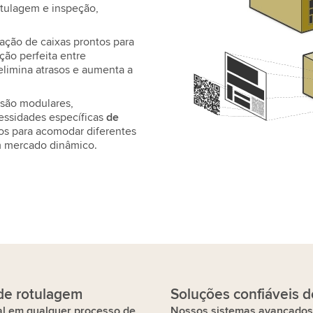
otulagem e inspeção,
cação de caixas prontos para
ção perfeita entre
 elimina atrasos e aumenta a
 são modulares,
cessidades específicas
de
os para acomodar diferentes
m mercado dinâmico.
de rotulagem
Soluções confiáveis d
al em qualquer processo de
Nossos sistemas avançados 