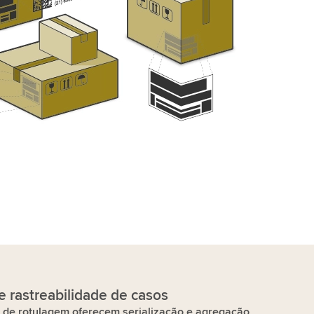
e rastreabilidade de casos
de rotulagem oferecem serialização e agregação