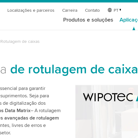
Localizações e parceiros
Carreira
Contato
PT
Produtos e soluções
Aplica
Rotulagem de caixas
da
de rotulagem de caix
ssencial para garantir
 suprimentos. Seja para
We need your consent
 de digitalização dos
We use a third party ser
s Data Matrix
– A rotulagem
data about your activity.
es avançadas de rotulagem
to watch this video.
es, livres de erros e
etor.