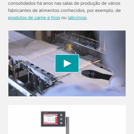
consolidados há anos nas salas de produção de vários
fabricantes de alimentos conhecidos, por exemplo, de
produtos de carne e frios
ou
laticínios
.
We need your consent to load the YouTube
Video service!
We use a third party service to embed video
content that may collect data about your activity.
Please review the details and accept the service
to watch this video.
Accept
More information