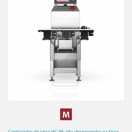
Controlador de peso HC-M: alto desempenho na faixa