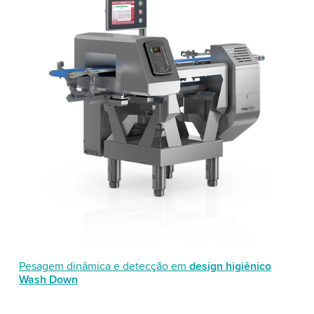
Pesagem dinâmica e detecção em
design higiênico
Wash Down