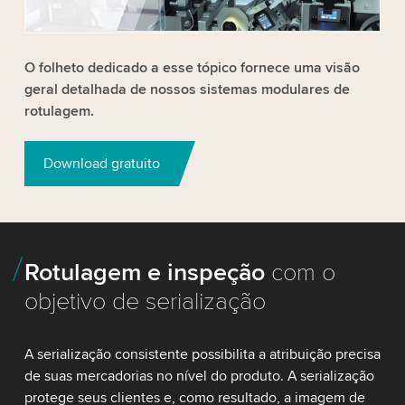
Accept
More information
O folheto dedicado a esse tópico fornece uma visão
geral detalhada de nossos sistemas modulares de
rotulagem.
Download gratuito
Rotulagem e inspeção
com o
objetivo de serialização
A serialização consistente possibilita a atribuição precisa
de suas mercadorias no nível do produto. A serialização
protege seus clientes e, como resultado, a imagem de