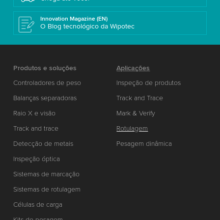
Innovation Magazine (EN)
O Blog tecnológico da Wipotec
Produtos e soluções
Aplicações
Controladores de peso
Inspeção de produtos
Balanças separadoras
Track and Trace
Raio X e visão
Mark & Verify
Track and trace
Rotulagem
Detecção de metais
Pesagem dinâmica
Inspeção óptica
Sistemas de marcação
Sistemas de rotulagem
Células de carga
Kits de pesagem