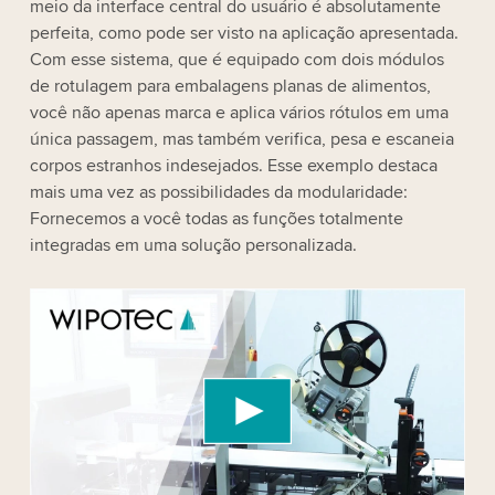
meio da interface central do usuário é absolutamente
perfeita, como pode ser visto na aplicação apresentada.
Com esse sistema, que é equipado com dois módulos
de rotulagem para embalagens planas de alimentos,
você não apenas marca e aplica vários rótulos em uma
única passagem, mas também verifica, pesa e escaneia
corpos estranhos indesejados. Esse exemplo destaca
mais uma vez as possibilidades da modularidade:
Fornecemos a você todas as funções totalmente
integradas em uma solução personalizada.
We need your consent to load the YouTube
Video service!
We use a third party service to embed video
content that may collect data about your activity.
Please review the details and accept the service
to watch this video.