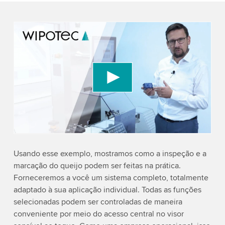
We need your consent to load the YouTube
Video service!
We use a third party service to embed video
content that may collect data about your activity.
Please review the details and accept the service
to watch this video.
Accept
More information
Usando esse exemplo, mostramos como a inspeção e a
marcação do queijo podem ser feitas na prática.
Forneceremos a você um sistema completo, totalmente
adaptado à sua aplicação individual. Todas as funções
selecionadas podem ser controladas de maneira
conveniente por meio do acesso central no visor