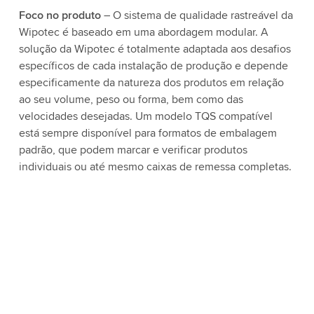
Foco no produto
– O sistema de qualidade rastreável da
Mu
Wipotec é baseado em uma abordagem modular. A
im
solução da Wipotec é totalmente adaptada aos desafios
to
específicos de cada instalação de produção e depende
ha
especificamente da natureza dos produtos em relação
pr
ao seu volume, peso ou forma, bem como das
in
velocidades desejadas. Um modelo TQS compatível
, 
está sempre disponível para formatos de embalagem
ma
padrão, que podem marcar e verificar produtos
se
individuais ou até mesmo caixas de remessa completas.
ro