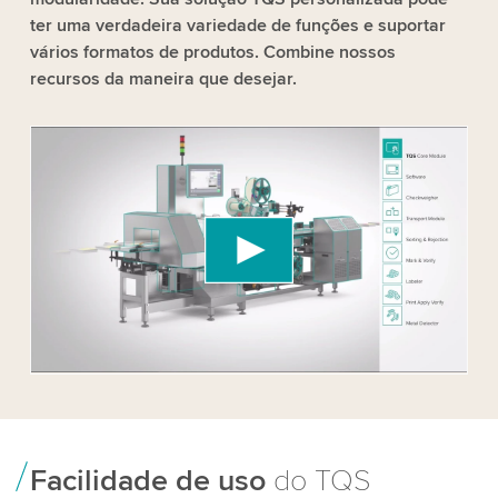
ter uma verdadeira variedade de funções e suportar
vários formatos de produtos. Combine nossos
recursos da maneira que desejar.
We need your consent to load the YouTube
Video service!
We use a third party service to embed video
content that may collect data about your activity.
Please review the details and accept the service
to watch this video.
Accept
More information
Facilidade de uso
do TQS