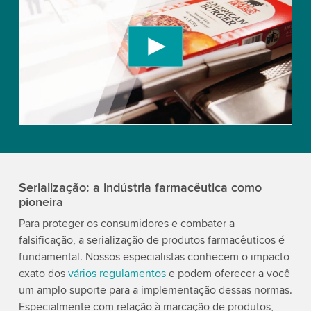
Video service!
We use a third party service to embed video
content that may collect data about your activity.
Please review the details and accept the service
to watch this video.
Accept
More information
Serialização: a indústria farmacêutica como
pioneira
Para proteger os consumidores e combater a
falsificação, a serialização de produtos farmacêuticos é
fundamental. Nossos especialistas conhecem o impacto
exato dos
vários regulamentos
e podem oferecer a você
um amplo suporte para a implementação dessas normas.
Especialmente com relação à marcação de produtos,