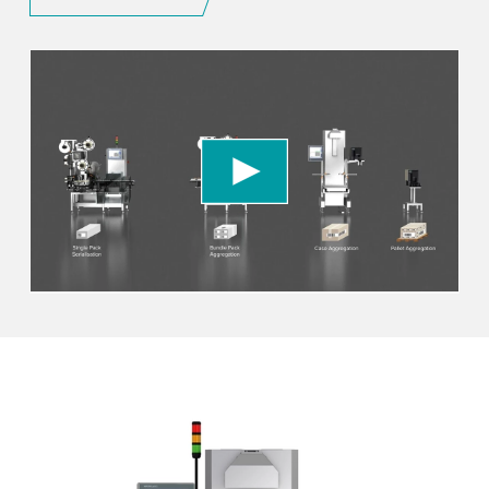
We need your consent to load the YouTube
Video service!
We use a third party service to embed video
content that may collect data about your activity.
Please review the details and accept the service
to watch this video.
Accept
More information