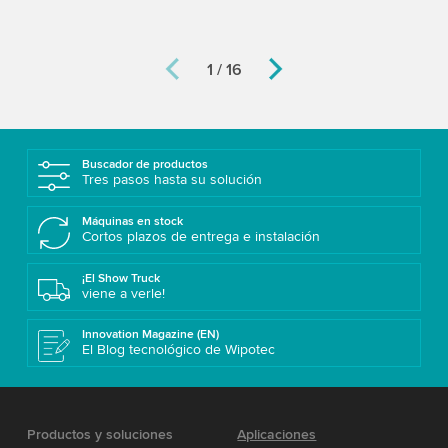
1 / 16
Buscador de productos
Tres pasos hasta su solución
Máquinas en stock
Cortos plazos de entrega e instalación
¡El Show Truck
viene a verle!
Innovation Magazine (EN)
El Blog tecnológico de Wipotec
Productos y soluciones
Aplicaciones