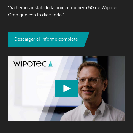
“Ya hemos instalado la unidad número 50 de Wipotec.
Creo que eso lo dice todo.”
Descargar el informe complete
We need your consent to load the YouTube
Video service!
We use a third party service to embed video
content that may collect data about your activity.
Please review the details and accept the service
to watch this video.
Accept
More information