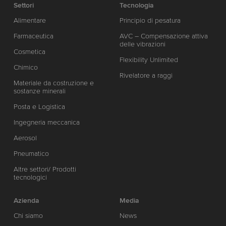
Settori
Tecnologia
Alimentare
Principio di pesatura
Farmaceutica
AVC – Compensazione attiva
delle vibrazioni
Cosmetica
Flexibility Unlimited
Chimico
Rivelatore a raggi
Materiale da costruzione e
sostanze minerali
Posta e Logistica
Ingegneria meccanica
Aerosol
Pneumatico
Altre settori/ Prodotti
tecnologici
Azienda
Media
Chi siamo
News