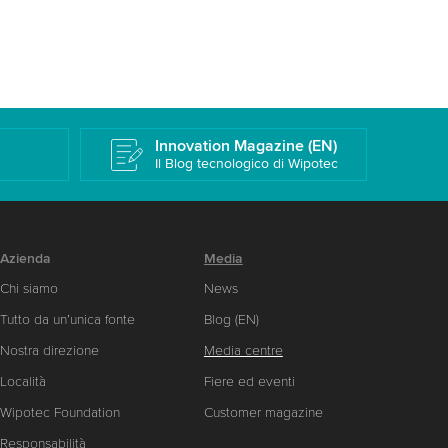
k
Innovation Magazine (EN)
Il Blog tecnologico di Wipotec
Azienda
Media
Chi siamo
News
Tutto da un’unica fonte
Blog (EN)
Nostra direzione
Media centre
Località
Fiere ed eventi
Wipotec Foundation
Customer magazine
Responsabilità