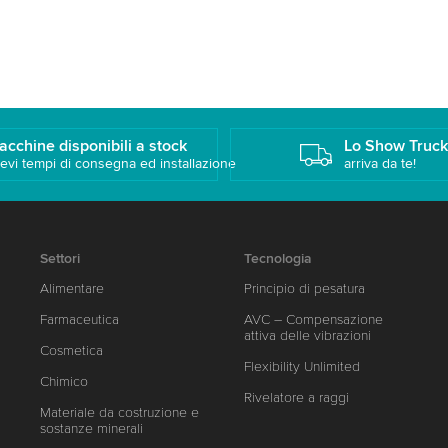
acchine disponibili a stock
Lo Show Truc
evi tempi di consegna ed installazione
arriva da te!
Settori
Tecnologia
Alimentare
Principio di pesatura
Farmaceutica
AVC – Compensazione
attiva delle vibrazioni
Cosmetica
Flexibility Unlimited
Chimico
Rivelatore a raggi
Materiale da costruzione e
sostanze minerali