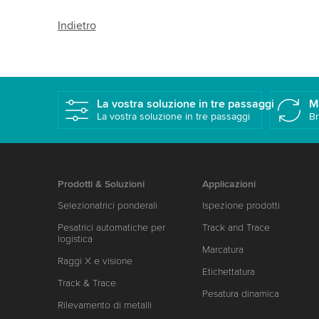
Indietro
La vostra soluzione in tre passaggi
M
La vostra soluzione in tre passaggi
Br
Prodotti & Soluzioni
Applicazioni
Selezionatrici ponderali
Ispezione prodotti
Pesatrici automatiche per
Track and Trace
logistica
Marcatura
Raggi X e visione
Etichettatura
Track & Trace
Pesatura dinamica
Rilevamento di metalli