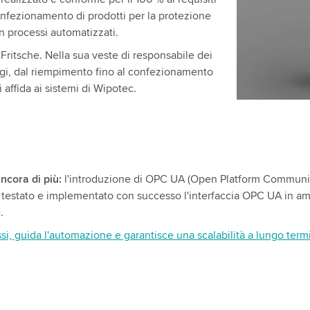
onfezionamento di prodotti per la protezione
in processi automatizzati.
 Fritsche. Nella sua veste di responsabile dei
saggi, dal riempimento fino al confezionamento
si affida ai sistemi di Wipotec.
cora di più:
l'introduzione di OPC UA (Open Platform Communica
o testato e implementato con successo l'interfaccia OPC UA in amb
e.
i, guida l'automazione e garantisce una scalabilità a lungo term