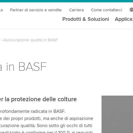
za
Partner di servizio e vendite
Carriera
Come contattarci
Prodotti & Soluzioni
Applica
Assicurazione qualità in BASF
à in BASF
r la protezione delle colture
profondamente radicata in BASF.
 dei propri prodotti, ma anche di aspirazione
urazione qualità. Sono sotto gli occhi di tutti
ealizzato è conforme per il 100 % ai requisiti