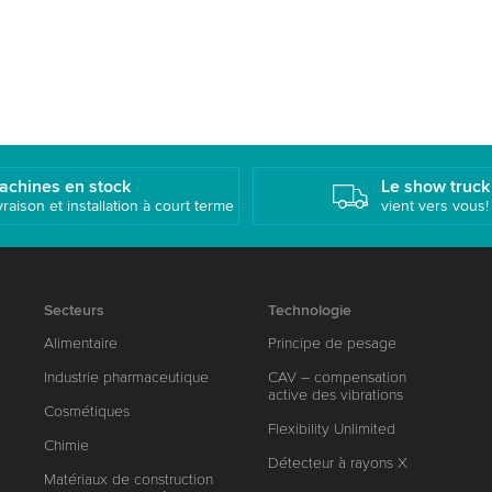
achines en stock
Le show truck
vraison et installation à court terme
vient vers vous!
Secteurs
Technologie
Alimentaire
Principe de pesage
Industrie pharmaceutique
CAV – compensation
active des vibrations
Cosmétiques
Flexibility Unlimited
Chimie
Détecteur à rayons X
Matériaux de construction