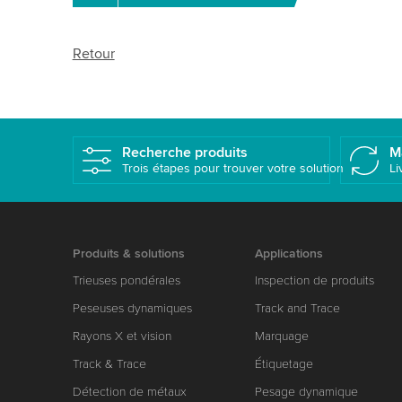
Retour
Recherche produits
M
Trois étapes pour trouver votre solution
Li
Produits & solutions
Applications
Trieuses pondérales
Inspection de produits
Peseuses dynamiques
Track and Trace
Rayons X et vision
Marquage
Track & Trace
Étiquetage
Détection de métaux
Pesage dynamique