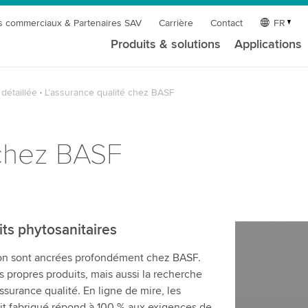
s commerciaux & Partenaires SAV
Carrière
Contact
FR
Produits & solutions
Applications
détaillée
L’assurance qualité chez BASF
 chez BASF
ts phytosanitaires
ation sont ancrées profondément chez BASF.
s propres produits, mais aussi la recherche
surance qualité. En ligne de mire, les
it fabriqué répond à 100 % aux exigences de