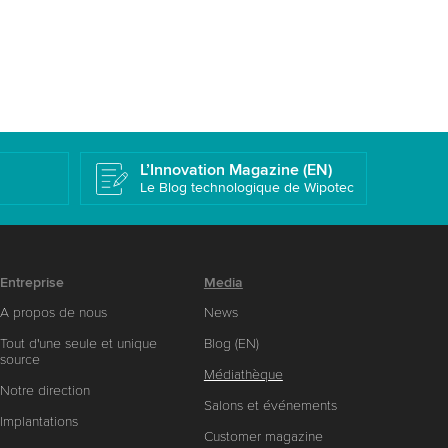
L’Innovation Magazine (EN)
Le Blog technologique de Wipotec
Entreprise
Media
A propos de nous
News
Tout d'une seule et unique
Blog (EN)
source
Médiathèque
Notre direction
Salons et événements
Implantations
Customer magazine