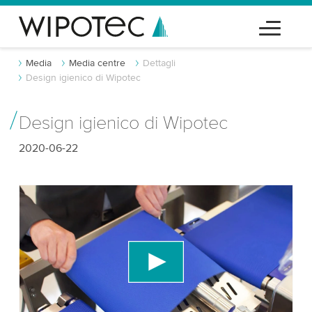
Media
Media centre
Dettagli
Design igienico di Wipotec
Design igienico di Wipotec
2020-06-22
Abbiamo bisogno del tuo consenso per
caricare il servizio video di YouTube!
Utilizziamo un servizio di terze parti per
incorporare contenuti video che potrebbe
raccogliere dati sulla tua attività. Per favore, rivedi
i dettagli e accetta il servizio per guardare questo
video.