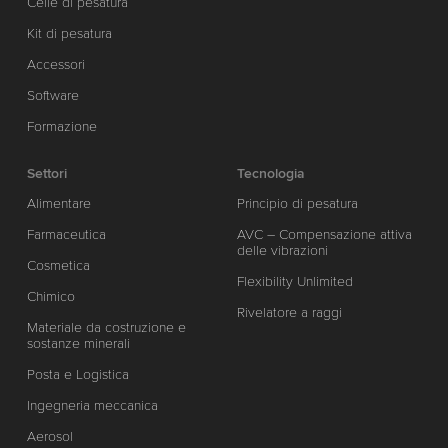
Celle di pesatura
Kit di pesatura
Accessori
Software
Formazione
Settori
Tecnologia
Alimentare
Principio di pesatura
Farmaceutica
AVC – Compensazione attiva
delle vibrazioni
Cosmetica
Flexibility Unlimited
Chimico
Rivelatore a raggi
Materiale da costruzione e
sostanze minerali
Posta e Logistica
Ingegneria meccanica
Aerosol