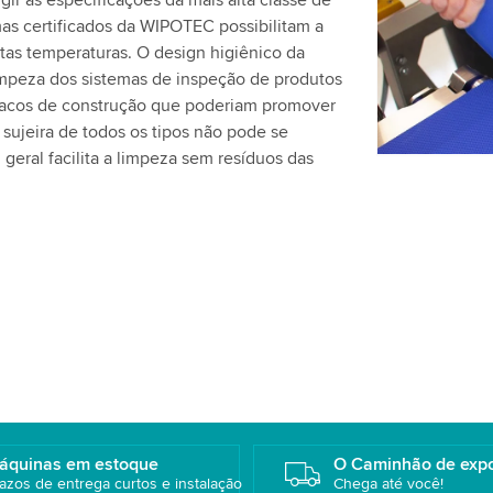
r as especificações da mais alta classe de
favor, revej
mas certificados da WIPOTEC possibilitam a
este vídeo.
tas temperaturas. O design higiênico da
mpeza dos sistemas de inspeção de produtos
racos de construção que poderiam promover
Aceitar
a sujeira de todos os tipos não pode se
 geral facilita a limpeza sem resíduos das
áquinas em estoque
O Caminhão de exp
azos de entrega curtos e instalação
Chega até você!