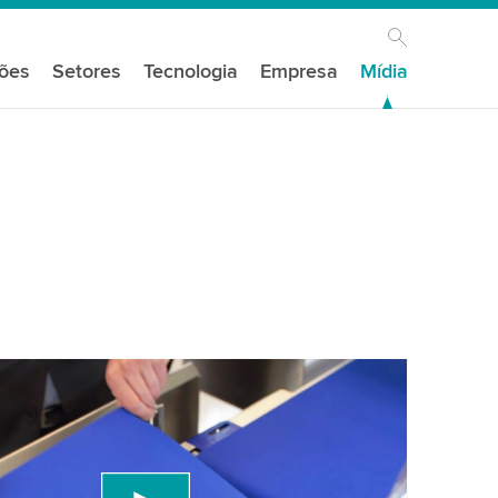
ções
Setores
Tecnologia
Empresa
Mídia
s do seu consentimento para carregar o
e vídeo do YouTube!
um serviço de terceiros para incorporar conteúdo
e pode coletar dados sobre sua atividade. Por