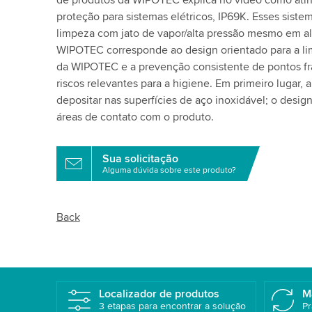
de produtos da WIPOTEC explica no vídeo como atingi
proteção para sistemas elétricos, IP69K. Esses siste
limpeza com jato de vapor/alta pressão mesmo em al
WIPOTEC corresponde ao design orientado para a li
da WIPOTEC e a prevenção consistente de pontos f
riscos relevantes para a higiene. Em primeiro lugar, 
depositar nas superfícies de aço inoxidável; o design
áreas de contato com o produto.
Sua solicitação
Alguma dúvida sobre este produto?
Back
Localizador de produtos
M
3 etapas para encontrar a solução
Pr