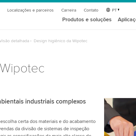
Localizações e parceiros
Carreira
Contato
PT
Produtos e soluções
Aplica
Visão detalhada
Design higiênico da Wipotec
 Wipotec
ientais industriais complexos
Precisamo
serviço d
escolha certa dos materiais e do acabamento
Utilizamos 
vendas da divisão de sistemas de inspeção
de vídeo qu