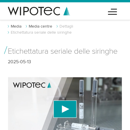
Media
Media centre
Dettagli
Etichettatura seriale delle siringhe
Etichettatura seriale delle siringhe
2025-05-13
Abbiamo bisogno del tuo consenso per
caricare il servizio video di YouTube!
Utilizziamo un servizio di terze parti per
incorporare contenuti video che potrebbe
raccogliere dati sulla tua attività. Per favore, rivedi
i dettagli e accetta il servizio per guardare questo
video.