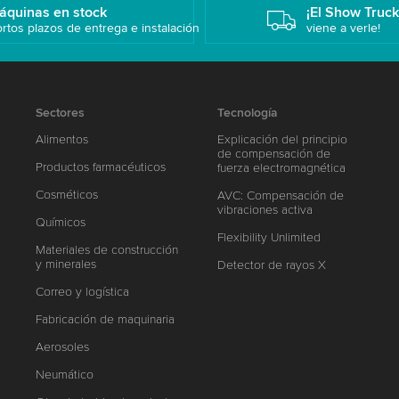
áquinas en stock
¡El Show Truc
rtos plazos de entrega e instalación
viene a verle!
Sectores
Tecnología
Alimentos
Explicación del principio
de compensación de
Productos farmacéuticos
fuerza electromagnética
Cosméticos
AVC: Compensación de
vibraciones activa
Químicos
Flexibility Unlimited
Materiales de construcción
y minerales
Detector de rayos X
Correo y logística
Fabricación de maquinaria
Aerosoles
Neumático