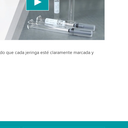
a los detalles y acepta el servicio para ver este
Más información
ndo que cada jeringa esté claramente marcada y