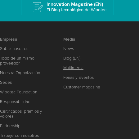
k
Innovation Magazine (EN)
El Blog tecnológico de Wipotec
Empresa
Media
Sobre nosotros
News
Todo de un mismo
Blog (EN)
proveedor
Multimedia
Nuestra Organización
Ferias y eventos
Sedes
Customer magazine
Wipotec Foundation
Responsabilidad
Certificados, premios y
valores
Partnership
Trabaje con nosotros