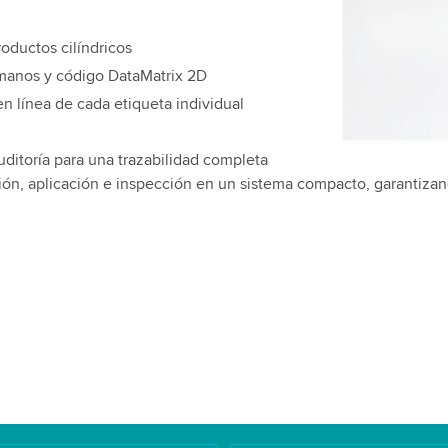
favor, revis
video.
oductos cilíndricos
umanos y código DataMatrix 2D
Aceptar
en línea de cada etiqueta individual
uditoría para una trazabilidad completa
ón, aplicación e inspección en un sistema compacto, garantiza