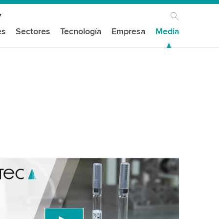
es
Sectores
Tecnología
Empresa
Media
mos tu consentimiento para cargar el
de video de YouTube!
un servicio de terceros para incrustar contenido
e puede recopilar datos sobre tu actividad. Por