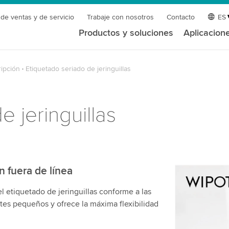
 de ventas y de servicio
Trabaje con nosotros
Contacto
ES
Productos y soluciones
Aplicacion
ipción
Etiquetado seriado de jeringuillas
 jeringuillas
n fuera de línea
¡Necesita
l etiquetado de jeringuillas conforme a las
servicio 
otes pequeños y ofrece la máxima flexibilidad
Utilizamos 
de video qu