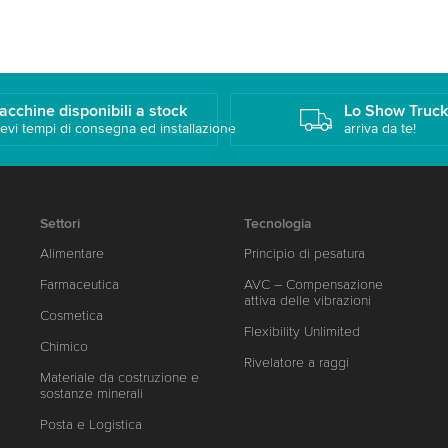
acchine disponibili a stock
Lo Show Truc
evi tempi di consegna ed installazione
arriva da te!
Settori
Tecnologia
Alimentare
Principio di pesatura
Farmaceutica
AVC – Compensazione
attiva delle vibrazioni
Cosmetica
Flexibility Unlimited
Chimico
Rivelatore a raggi
Materiale da costruzione e
sostanze minerali
Posta e Logistica