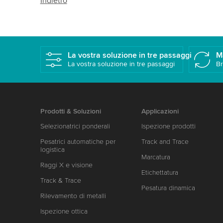
Indietro
La vostra soluzione in tre passaggi
M
La vostra soluzione in tre passaggi
Br
Prodotti & Soluzioni
Applicazioni
Selezionatrici ponderali
Ispezione prodotti
Pesatrici automatiche per
Track and Trace
logistica
Marcatura
Raggi X e visione
Etichettatura
Track & Trace
Pesatura dinamica
Rilevamento di metalli
Ispezione ottica