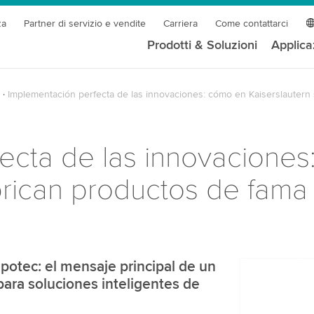
za
Partner di servizio e vendite
Carriera
Come contattarci
Prodotti & Soluzioni
Applica
Implementación perfecta de las innovaciones: cómo en Kaiserslautern
ecta de las innovacione
brican productos de fama
otec: el mensaje principal de un
Abbiamo b
para soluciones inteligentes de
servizio v