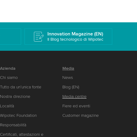
k
Innovation Magazine (EN)
Il Blog tecnologico di Wipotec
Azienda
Media
Chi siamo
News
Tutto da un’unica fonte
Blog (EN)
Nostra direzione
Media centre
Località
Fiere ed eventi
Wipotec Foundation
Customer magazine
Responsabilità
Certificati, attestazioni e