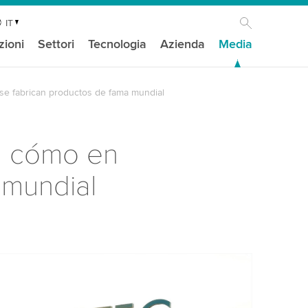
IT
zioni
Settori
Tecnologia
Azienda
Media
 se fabrican productos de fama mundial
s: cómo en
 mundial
isogno del tuo consenso per caricare il
ideo di YouTube!