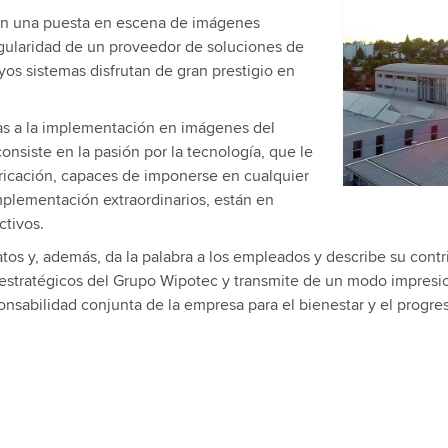
Utilizziamo
on una puesta en escena de imágenes
contenuti v
ngularidad de un proveedor de soluciones de
attività. Pe
yos sistemas disfrutan de gran prestigio en
guardare q
as a la implementación en imágenes del
Accetta
nsiste en la pasión por la tecnología, que le
ricación, capaces de imponerse en cualquier
plementación extraordinarios, están en
ctivos.
atos y, además, da la palabra a los empleados y describe su cont
estratégicos del Grupo Wipotec y transmite de un modo impresi
onsabilidad conjunta de la empresa para el bienestar y el progre