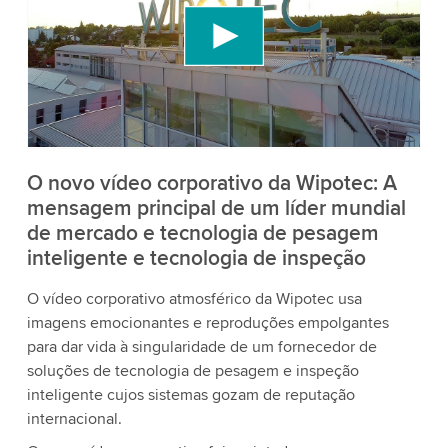
Utilizamos um serviço de terceiros para incorporar
conteúdo de vídeo que pode coletar dados sobre
sua atividade. Por favor, reveja os detalhes e
aceite o serviço para assistir a este vídeo.
Aceitar
Mais informações
O novo vídeo corporativo da Wipotec: A
mensagem principal de um líder mundial
de mercado e tecnologia de pesagem
inteligente e tecnologia de inspeção
O vídeo corporativo atmosférico da Wipotec usa
imagens emocionantes e reproduções empolgantes
para dar vida à singularidade de um fornecedor de
soluções de tecnologia de pesagem e inspeção
inteligente cujos sistemas gozam de reputação
internacional.