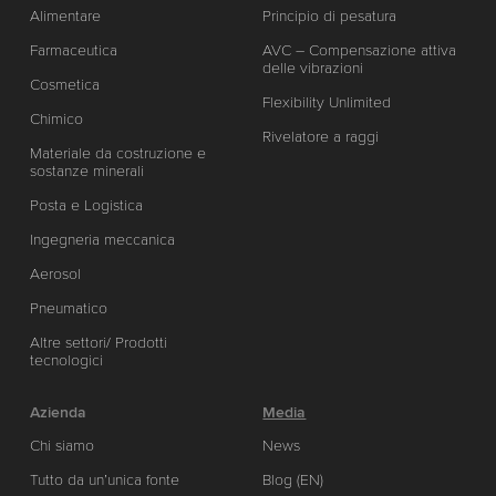
Alimentare
Principio di pesatura
Farmaceutica
AVC – Compensazione attiva
delle vibrazioni
Cosmetica
Flexibility Unlimited
Chimico
Rivelatore a raggi
Materiale da costruzione e
sostanze minerali
Posta e Logistica
Ingegneria meccanica
Aerosol
Pneumatico
Altre settori/ Prodotti
tecnologici
Azienda
Media
Chi siamo
News
Tutto da un’unica fonte
Blog (EN)