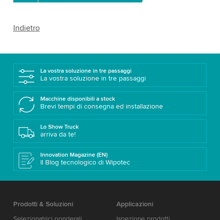
Indietro
La vostra soluzione in tre passaggi
La vostra soluzione in tre passaggi
Macchine disponibili a stock
Brevi tempi di consegna ed installazione
Lo Show Truck
arriva da te!
Innovation Magazine (EN)
Il Blog tecnologico di Wipotec
Prodotti & Soluzioni
Applicazioni
Selezionatrici ponderali
Ispezione prodotti