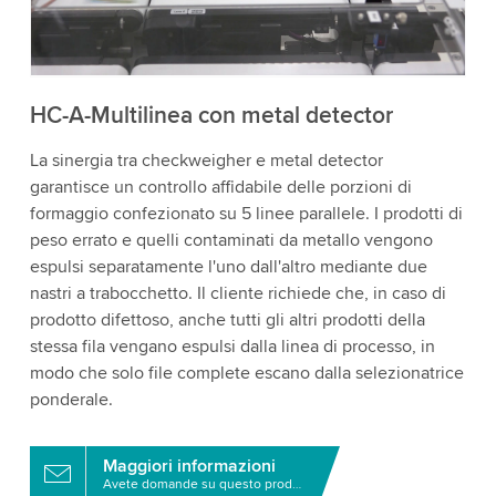
i dettagli e accetta il servizio per guardare questo
video.
Accetta
Maggiori informazioni
HC-A-Multilinea con metal detector
La sinergia tra checkweigher e metal detector
garantisce un controllo affidabile delle porzioni di
formaggio confezionato su 5 linee parallele. I prodotti di
peso errato e quelli contaminati da metallo vengono
espulsi separatamente l'uno dall'altro mediante due
nastri a trabocchetto. Il cliente richiede che, in caso di
prodotto difettoso, anche tutti gli altri prodotti della
stessa fila vengano espulsi dalla linea di processo, in
modo che solo file complete escano dalla selezionatrice
ponderale.
Maggiori informazioni
Avete domande su questo prodotto?