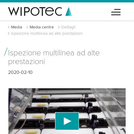
Media
Media centre
Dettagli
Ispezione multilinea ad alte prestazioni
Ispezione multilinea ad alte
prestazioni
2020-02-10
Abbiamo bisogno del tuo consenso per
caricare il servizio video di YouTube!
Utilizziamo un servizio di terze parti per
incorporare contenuti video che potrebbe
raccogliere dati sulla tua attività. Per favore, rivedi