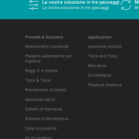
La vostra soluzione in tre passaggi
M
La vostra soluzione in tre passaggi
Br
Prodotti & Soluzioni
Applicazioni
Selezionatrici ponderali
Ispezione prodotti
Pesatrici automatiche per
Track and Trace
logistica
Marcatura
Raggi X e visione
Etichettatura
Track & Trace
Pesatura dinamica
Rilevamento di metalli
Ispezione ottica
Sistemi di marcatura
Sistema di etichettatura
Celle di pesatura
Kit di pesatura