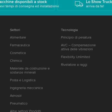
acchine disponibili a stock
Lo Show Truc
evi tempi di consegna ed installazione
arriva da te!
Settori
Tecnologia
Alimentare
Principio di pesatura
Farmaceutica
AVC – Compensazione
attiva delle vibrazioni
Cosmetica
Flexibility Unlimited
Chimico
Rivelatore a raggi
Materiale da costruzione e
sostanze minerali
Posta e Logistica
Ingegneria meccanica
Aerosol
Pneumatico
Altre settori/ Prodotti