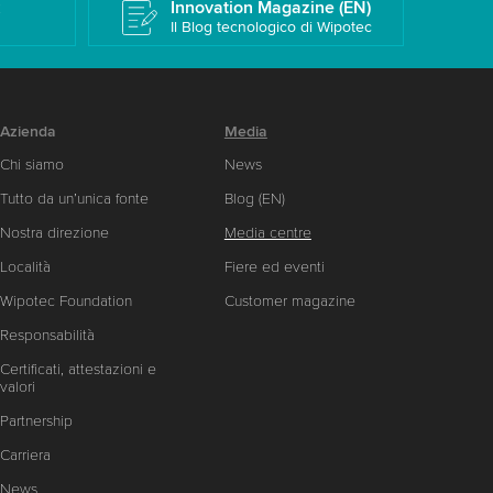
k
Innovation Magazine (EN)
Il Blog tecnologico di Wipotec
Azienda
Media
Chi siamo
News
Tutto da un’unica fonte
Blog (EN)
Nostra direzione
Media centre
Località
Fiere ed eventi
Wipotec Foundation
Customer magazine
Responsabilità
Certificati, attestazioni e
valori
Partnership
Carriera
News