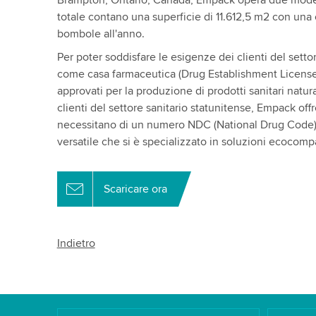
Brampton, Ontario, Canada, Empack opera due modern
totale contano una superficie di 11.612,5 m2 con una
bombole all'anno.
Per poter soddisfare le esigenze dei clienti del sett
come casa farmaceutica (Drug Establishment License -
approvati per la produzione di prodotti sanitari natura
clienti del settore sanitario statunitense, Empack of
necessitano di un numero NDC (National Drug Code) 
versatile che si è specializzato in soluzioni ecocomp
Scaricare ora
Indietro