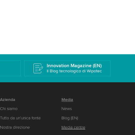
k
Innovation Magazine (EN)
Il Blog tecnologico di Wipotec
Azienda
Media
Chi siamo
News
Tutto da un’unica fonte
Blog (EN)
Nostra direzione
Media centre