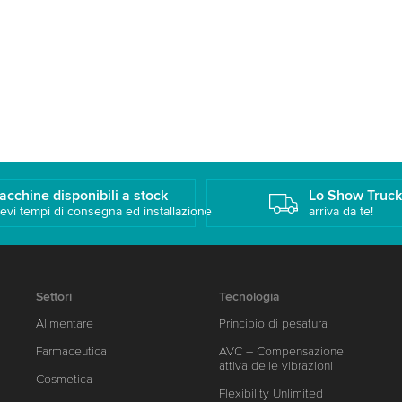
acchine disponibili a stock
Lo Show Truc
evi tempi di consegna ed installazione
arriva da te!
Settori
Tecnologia
Alimentare
Principio di pesatura
Farmaceutica
AVC – Compensazione
attiva delle vibrazioni
Cosmetica
Flexibility Unlimited