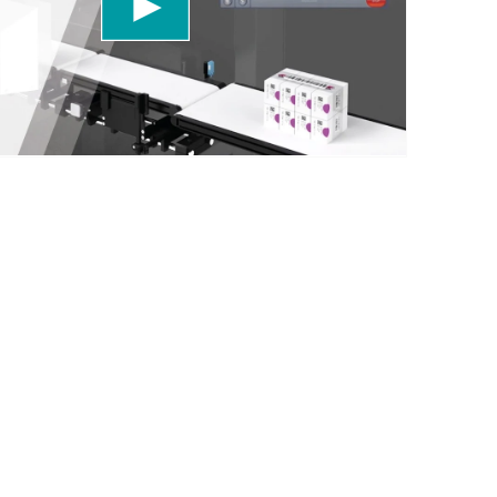
r favore, rivedi i dettagli e accetta il servizio per
uesto video.
Maggiori informazioni