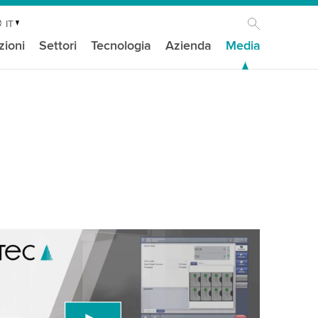
IT
zioni
Settori
Tecnologia
Azienda
Media
isogno del tuo consenso per caricare il
ideo di YouTube!
 un servizio di terze parti per incorporare
ideo che potrebbe raccogliere dati sulla tua