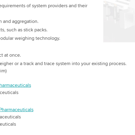
attività. Pe
 requirements of system providers and their
guardare q
on and aggregation.
Accetta
s, such as stick packs.
modular weighing technology.
ct at once.
igher or a track and trace system into your existing process.
eim)
harmaceuticals
ceuticals
 Pharmaceuticals
aceuticals
euticals