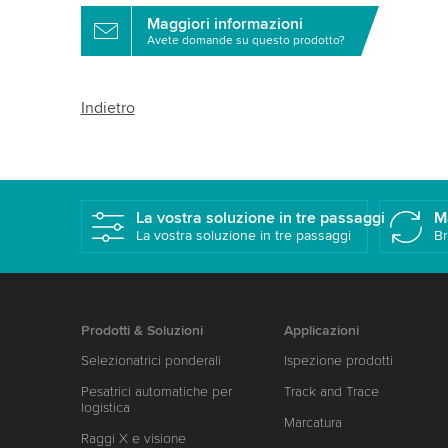
Maggiori informazioni
Avete domande su questo prodotto?
Indietro
La vostra soluzione in tre passaggi
M
La vostra soluzione in tre passaggi
Br
Prodotti & Soluzioni
Applicazioni
Selezionatrici ponderali
Ispezione prodotti
Pesatrici automatiche per
Track and Trace
logistica
Marcatura
Raggi X e visione