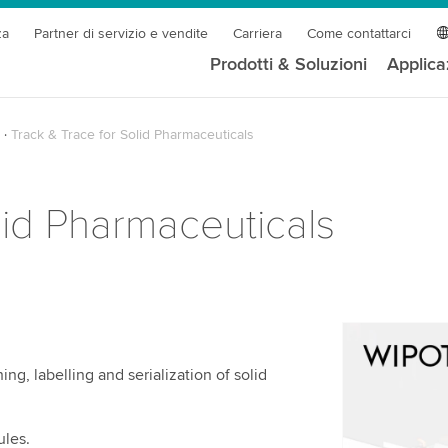
za
Partner di servizio e vendite
Carriera
Come contattarci
Prodotti & Soluzioni
Applica
Track & Trace for Solid Pharmaceuticals
lid Pharmaceuticals
Abbiamo b
ng, labelling and serialization of solid
servizio v
Utilizziamo
contenuti v
ules.