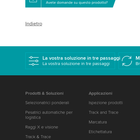
Avete domande su questo prodotto?
Indietro
La vostra soluzione in tre passaggi
M
La vostra soluzione in tre passaggi
Br
Prodotti & Soluzioni
Applicazioni
Selezionatrici ponderali
Ispezione prodotti
Pesatrici automatiche per
Track and Trace
logistica
Marcatura
Raggi X e visione
Etichettatura
Track & Trace