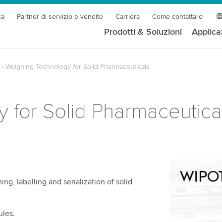
za
Partner di servizio e vendite
Carriera
Come contattarci
Prodotti & Soluzioni
Applica
Weighing Technology for Solid Pharmaceuticals
 for Solid Pharmaceutica
Abbiamo b
ng, labelling and serialization of solid
servizio v
Utilizziamo
ules.
contenuti v