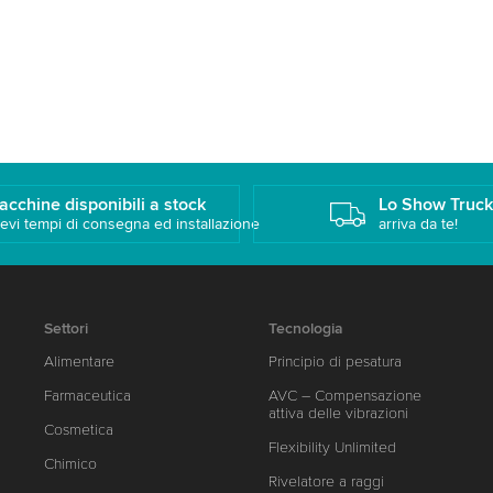
acchine disponibili a stock
Lo Show Truc
evi tempi di consegna ed installazione
arriva da te!
Settori
Tecnologia
Alimentare
Principio di pesatura
Farmaceutica
AVC – Compensazione
attiva delle vibrazioni
Cosmetica
Flexibility Unlimited
Chimico
Rivelatore a raggi