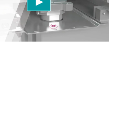
r favore, rivedi i dettagli e accetta il servizio per
uesto video.
Maggiori informazioni