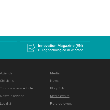
k
Innovation Magazine (EN)
Il Blog tecnologico di Wipotec
Azienda
Media
Chi siamo
News
Tutto da un’unica fonte
Blog (EN)
Nostra direzione
Media centre
Località
Fiere ed eventi