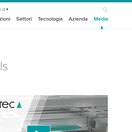
IT
zioni
Settori
Tecnologia
Azienda
Media
ls
isogno del tuo consenso per caricare il
ideo di YouTube!
 un servizio di terze parti per incorporare
ideo che potrebbe raccogliere dati sulla tua