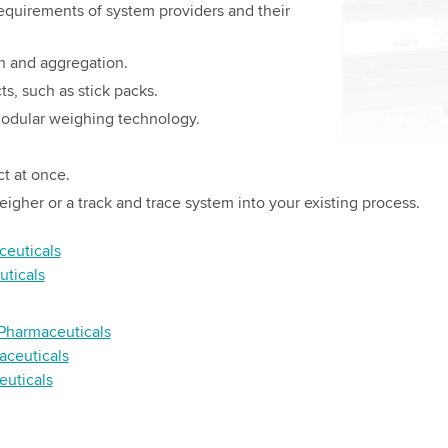
 requirements of system providers and their
attività. Pe
guardare q
on and aggregation.
s, such as stick packs.
Accetta
modular weighing technology.
ct at once.
igher or a track and trace system into your existing process.
ceuticals
uticals
 Pharmaceuticals
aceuticals
euticals