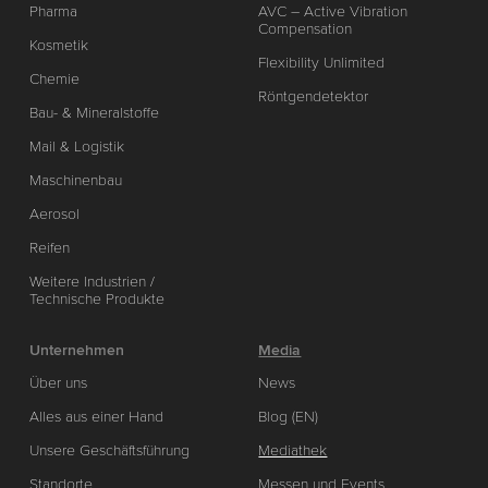
Pharma
AVC – Active Vibration
Compensation
Kosmetik
Flexibility Unlimited
Chemie
Röntgendetektor
Bau- & Mineralstoffe
Mail & Logistik
Maschinenbau
Aerosol
Reifen
Weitere Industrien /
Technische Produkte
Unternehmen
Media
Über uns
News
Alles aus einer Hand
Blog (EN)
Unsere Geschäftsführung
Mediathek
Standorte
Messen und Events