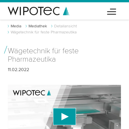
Media
Mediathek
Detailansicht
Wägetechnik für feste Pharmazeutika
Wägetechnik für feste
Pharmazeutika
11.02.2022
Wir benötigen Ihre Zustimmung, um den
YouTube-Videodienst zu laden!
Wir verwenden einen Drittanbieterdienst, um
Videoinhalte einzubetten, der Daten über Ihre
Aktivitäten sammeln kann. Bitte überprüfen Sie