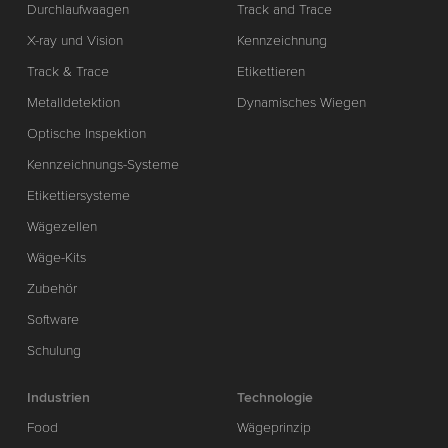
Durchlaufwaagen
Track and Trace
X-ray und Vision
Kennzeichnung
Track & Trace
Etikettieren
Metalldetektion
Dynamisches Wiegen
Optische Inspektion
Kennzeichnungs-Systeme
Etikettiersysteme
Wägezellen
Wäge-Kits
Zubehör
Software
Schulung
Industrien
Technologie
Food
Wägeprinzip