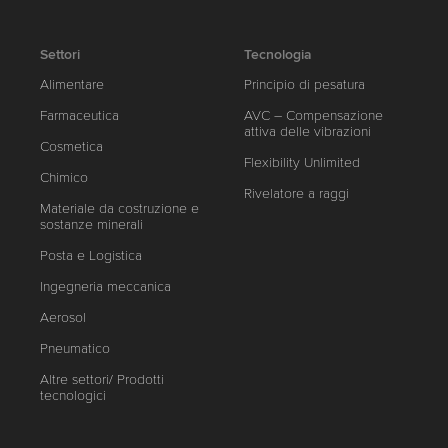
Settori
Tecnologia
Alimentare
Principio di pesatura
Farmaceutica
AVC – Compensazione
attiva delle vibrazioni
Cosmetica
Flexibility Unlimited
Chimico
Rivelatore a raggi
Materiale da costruzione e
sostanze minerali
Posta e Logistica
Ingegneria meccanica
Aerosol
Pneumatico
Altre settori/ Prodotti
tecnologici