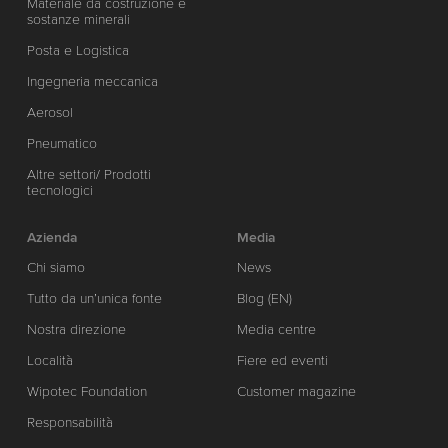
Materiale da costruzione e
sostanze minerali
Posta e Logistica
Ingegneria meccanica
Aerosol
Pneumatico
Altre settori/ Prodotti
tecnologici
Azienda
Media
Chi siamo
News
Tutto da un’unica fonte
Blog (EN)
Nostra direzione
Media centre
Località
Fiere ed eventi
Wipotec Foundation
Customer magazine
Responsabilità