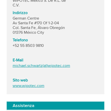
WIPOTEC Mexico S. De R.L. de
C.V.
Indirizzo
German Centre
Av Santa Fe #170 Of 1-2-04
Col. Santa Fe, Álvaro Obregón
01376 México City
Telefono
+52 55 8503 9810
E-Mail
michael.schwartz(at)wipotec.com
Sito web
www.wipotec.com
Assistenza