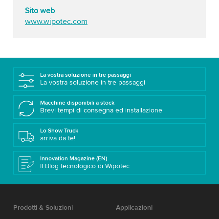
Sito web
www.wipotec.com
La vostra soluzione in tre passaggi
La vostra soluzione in tre passaggi
Macchine disponibili a stock
Brevi tempi di consegna ed installazione
Lo Show Truck
arriva da te!
Innovation Magazine (EN)
Il Blog tecnologico di Wipotec
Prodotti & Soluzioni
Applicazioni