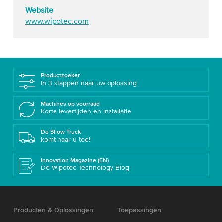
Website
www.wipotec.com
Productzoeker
In 3 stappen naar uw oplossing
Machines op voorraad
Korte levertijden en installatie
De Show Truck
komt naar u toe!
Innovation Magazine (EN)
De Wipotec Technology Blog
Producten & Oplossingen
Toepassingen