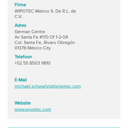
Firma
WIPOTEC Mexico S. De R.L. de
C.V.
Adres
German Centre
Av Santa Fe #170 Of 1-2-04
Col. Santa Fe, Álvaro Obregón
01376 México City
Telefoon
+52 55 8503 9810
E-Mail
michael.schwartz(at)wipotec.com
Website
www.wipotec.com