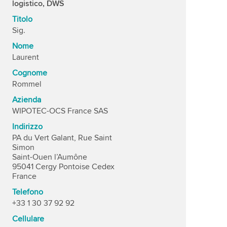
logistico, DWS
Titolo
Sig.
Nome
Laurent
Cognome
Rommel
Azienda
WIPOTEC-OCS France SAS
Indirizzo
PA du Vert Galant, Rue Saint
Simon
Saint-Ouen l’Aumône
95041 Cergy Pontoise Cedex
France
Telefono
+33 1 30 37 92 92
Cellulare