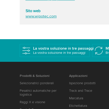
Sito web
www.wipotec.com
La vostra soluzione in tre passaggi
M
La vostra soluzione in tre passaggi
Br
Prodotti & Soluzioni
Applicazioni
Selezionatrici ponderali
Ispezione prodotti
Pesatrici automatiche per
Track and Trace
logistica
Marcatura
Raggi X e visione
Etichettatura