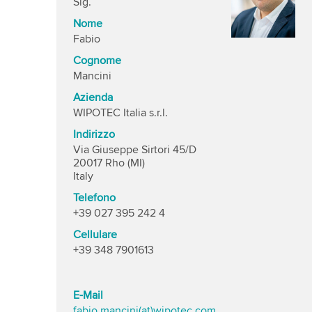
Sig.
Nome
Fabio
Cognome
Mancini
Azienda
WIPOTEC Italia s.r.l.
Indirizzo
Via Giuseppe Sirtori 45/D
20017 Rho (MI)
Italy
Telefono
+39 027 395 242 4
Cellulare
+39 348 7901613
E-Mail
fabio.mancini(at)wipotec.com