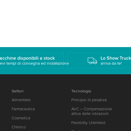
acchine disponibili a stock
Lo Show Truc
evi tempi di consegna ed installazione
arriva da te!
Settori
Tecnologia
Alimentare
Principio di pesatura
Farmaceutica
AVC – Compensazione
attiva delle vibrazioni
Cosmetica
Flexibility Unlimited
Chimico