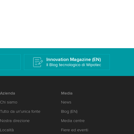
k
Innovation Magazine (EN)
Il Blog tecnologico di Wipotec
Azienda
Media
Chi siamo
News
Tutto da un’unica fonte
Blog (EN)
Nostra direzione
Media centre
Località
Fiere ed eventi