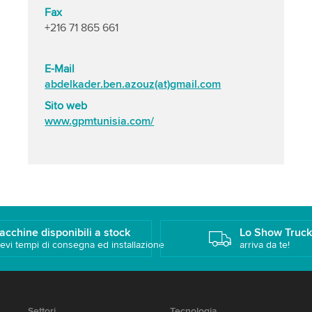
Fax
+216 71 865 661
E-Mail
abdelkader.ben.azouz(at)gmail.com
Sito web
www.gpmtunisia.com/
acchine disponibili a stock
Lo Show Truc
evi tempi di consegna ed installazione
arriva da te!
Settori
Tecnologia