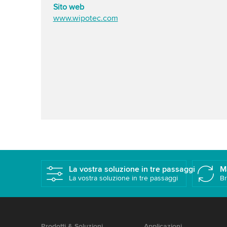
Sito web
www.wipotec.com
La vostra soluzione in tre passaggi
M
La vostra soluzione in tre passaggi
Br
Prodotti & Soluzioni
Applicazioni