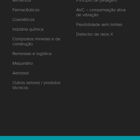
Alimentos
Princípio de pesagem
Farmacêuticos
AVC – compensação ativa
de vibração
Cosméticos
Flexibilidade sem limites
Indústria química
Detector de raios X
Compostos minerais e de
construção
Remessas e logística
Maquinário
Aerossol
Outros setores / produtos
técnicos