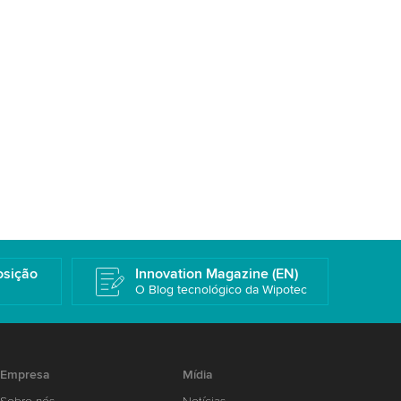
osição
Innovation Magazine (EN)
O Blog tecnológico da Wipotec
Empresa
Mídia