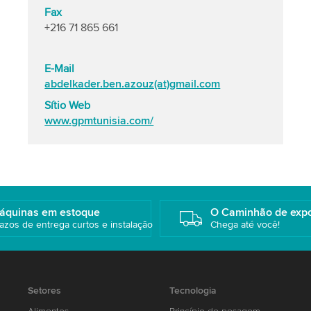
Fax
+216 71 865 661
E-Mail
abdelkader.ben.azouz(at)gmail.com
Sítio Web
www.gpmtunisia.com/
áquinas em estoque
O Caminhão de exp
azos de entrega curtos e instalação
Chega até você!
Setores
Tecnologia