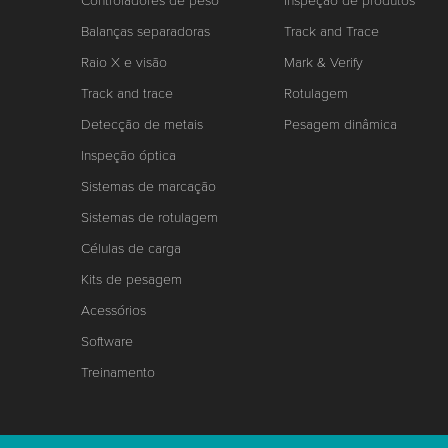
Controladores de peso
Inspeção de produtos
Balanças separadoras
Track and Trace
Raio X e visão
Mark & Verify
Track and trace
Rotulagem
Detecção de metais
Pesagem dinâmica
Inspeção óptica
Sistemas de marcação
Sistemas de rotulagem
Células de carga
Kits de pesagem
Acessórios
Software
Treinamento