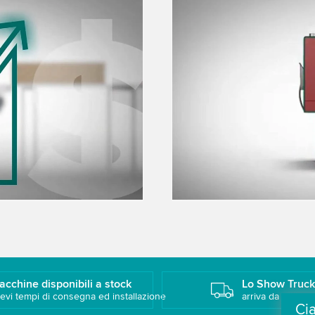
 Video service!
We need your consent
tent that may collect
We use a third party ser
ls and accept the service
data about your activity.
to watch this video.
Accept
More 
acchine disponibili a stock
Lo Show Truc
evi tempi di consegna ed installazione
arriva da te!
Ci