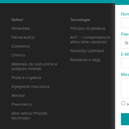
No
Settori
Tecnologia
Alimentare
Principio di pesatura
Pae
Farmaceutica
AVC – Compensazione
attiva delle vibrazioni
Cosmetica
Flexibility Unlimited
E-M
Chimico
Rivelatore a raggi
Materiale da costruzione e
sostanze minerali
Mes
Posta e Logistica
Ingegneria meccanica
Aerosol
Pneumatico
Altre settori/ Prodotti
tecnologici