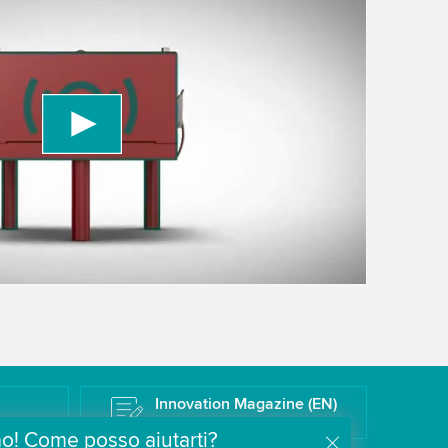
 to load the YouTube Video service!
vice to embed video content that may collect
 Please review the details and accept the service
information
k
Innovation Magazine (EN)
Il Blog tecnologico di Wipotec
ao! Come posso aiutarti?