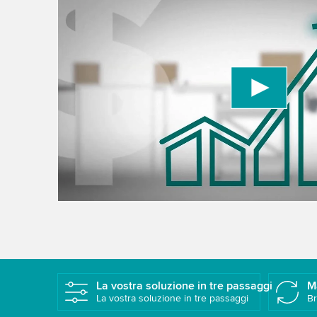
We need your consent to load the YouTube
We use a third party service to embed video con
data about your activity. Please review the detai
to watch this video.
Accept
More information
La vostra soluzione in tre passaggi
M
La vostra soluzione in tre passaggi
Br