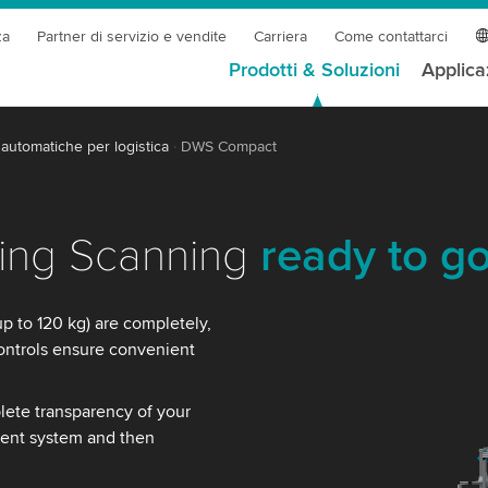
za
Partner di servizio e vendite
Carriera
Come contattarci
Prodotti & Soluzioni
Applica
 automatiche per logistica
DWS Compact
ing Scanning
ready to go
 to 120 kg) are completely,
ontrols ensure convenient
ete transparency of your
ment system and then