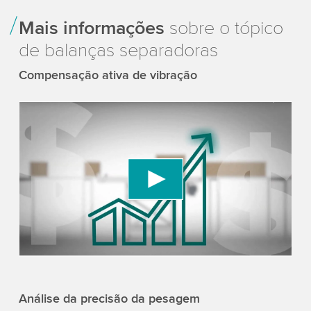
Mais informações
sobre o tópico
de balanças separadoras
Compensação ativa de vibração
We need your consent to load the YouTube
Video service!
We use a third party service to embed video
content that may collect data about your activity.
Please review the details and accept the service
to watch this video.
Accept
More information
Análise da precisão da pesagem