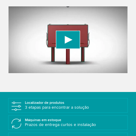
We need your consent to load the YouTube
Video service!
We use a third party service to embed video
content that may collect data about your activity.
Please review the details and accept the service
to watch this video.
Accept
More information
Localizador de produtos
3 etapas para encontrar a solução
Máquinas em estoque
Prazos de entrega curtos e instalação