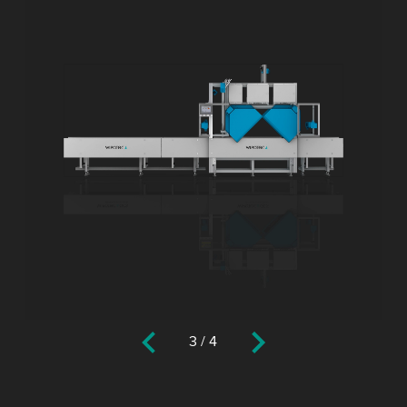
3
/
4