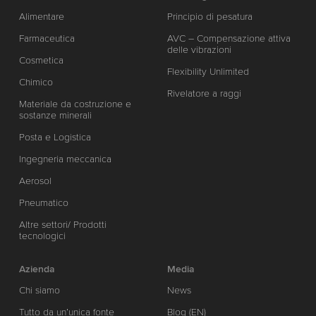
Alimentare
Principio di pesatura
Farmaceutica
AVC – Compensazione attiva
delle vibrazioni
Cosmetica
Flexibility Unlimited
Chimico
Rivelatore a raggi
Materiale da costruzione e
sostanze minerali
Posta e Logistica
Ingegneria meccanica
Aerosol
Pneumatico
Altre settori/ Prodotti
tecnologici
Azienda
Media
Chi siamo
News
Tutto da un’unica fonte
Blog (EN)