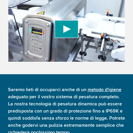
We need your consent to load the YouTube
Video service!
We use a third party service to embed video
content that may collect data about your activity.
Please review the details and accept the service
to watch this video.
Accept
More information
Saremo lieti di occuparci anche di un
metodo d'igiene
adeguato per il vostro sistema di pesatura completo.
La nostra tecnologia di pesatura dinamica può essere
predisposta con un grado di protezione fino a IP69K e
quindi soddisfa senza sforzo le norme di legge. Potrete
anche godervi una pulizia estremamente semplice che
richiederà pochissimo tempo.