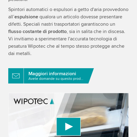
Spintori automatici o espulsori a getto d'aria provvedono
all’
espulsione
qualora un articolo dovesse presentare
difetti. Speciali nastri trasportatori garantiscono un
flusso costante di prodotto
, sia in salita che in discesa.
Vi invitiamo a sperimentare l'accurata tecnologia di
pesatura Wipotec che al tempo stesso protegge anche
dai metalli.
Maggiori informazioni
Avete domande su questo prodotto?
We need your consent to load the YouTube
Video service!
We use a third party service to embed video
content that may collect data about your activity.
Please review the details and accept the service