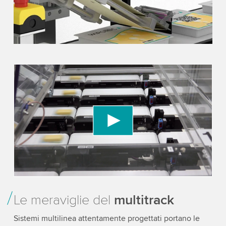
We need your consent to load the YouTube
Video service!
We use a third party service to embed video
content that may collect data about your activity.
Please review the details and accept the service
to watch this video.
Accept
More information
Le meraviglie del
multitrack
Sistemi multilinea attentamente progettati portano le