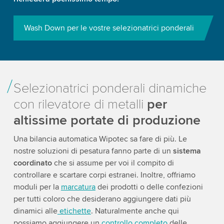
Wash Down per le vostre selezionatrici ponderali
Selezionatrici ponderali dinamiche
con rilevatore di metalli
per
altissime portate di produzione
Una bilancia automatica Wipotec sa fare di più. Le
nostre soluzioni di pesatura fanno parte di un
sistema
coordinato
che si assume per voi il compito di
controllare e scartare corpi estranei. Inoltre, offriamo
moduli per la
marcatura
dei prodotti o delle confezioni
per tutti coloro che desiderano aggiungere dati più
dinamici alle
etichette
. Naturalmente anche qui
possiamo aggiungere un
controllo completo
delle