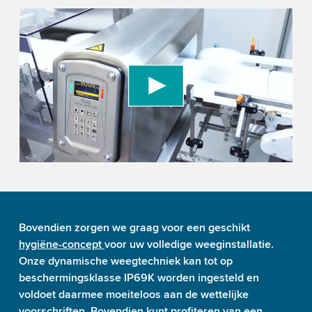
We need your consent to load the YouTube
Video service!
We use a third party service to embed video
content that may collect data about your activity.
Please review the details and accept the service
to watch this video.
Accept
More information
Bovendien zorgen we graag voor een geschikt
hygiëne-concept
voor uw volledige weeginstallatie.
Onze dynamische weegtechniek kan tot op
beschermingsklasse IP69K worden ingesteld en
voldoet daarmee moeiteloos aan de wettelijke
voorschriften. Bovendien kunt profiteren van een