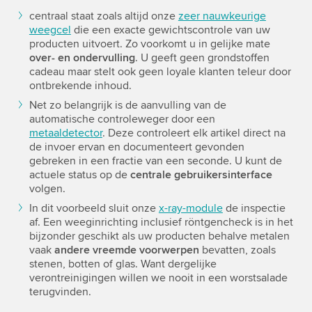
centraal staat zoals altijd onze
zeer nauwkeurige
weegcel
die een exacte gewichtscontrole van uw
producten uitvoert. Zo voorkomt u in gelijke mate
over- en ondervulling
. U geeft geen grondstoffen
cadeau maar stelt ook geen loyale klanten teleur door
ontbrekende inhoud.
Net zo belangrijk is de aanvulling van de
automatische controleweger door een
metaaldetector
. Deze controleert elk artikel direct na
de invoer ervan en documenteert gevonden
gebreken in een fractie van een seconde. U kunt de
actuele status op de
centrale gebruikersinterface
volgen.
In dit voorbeeld sluit onze
x-ray-module
de inspectie
af. Een weeginrichting inclusief röntgencheck is in het
bijzonder geschikt als uw producten behalve metalen
vaak
andere vreemde voorwerpen
bevatten, zoals
stenen, botten of glas. Want dergelijke
verontreinigingen willen we nooit in een worstsalade
terugvinden.