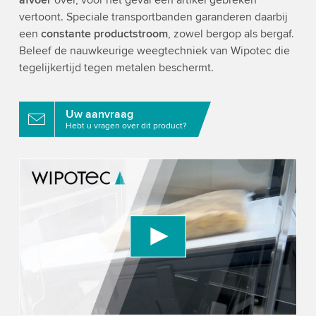
afvoer
over, voor het geval een artikel gebreken
vertoont. Speciale transportbanden garanderen daarbij
een
constante productstroom
, zowel bergop als bergaf.
Beleef de nauwkeurige weegtechniek van Wipotec die
tegelijkertijd tegen metalen beschermt.
Uw aanvraag
Hebt u vragen over dit product?
We need your consent to load the YouTube
Video service!
We use a third party service to embed video
content that may collect data about your activity.
Please review the details and accept the service
to watch this video.
Accept
More information