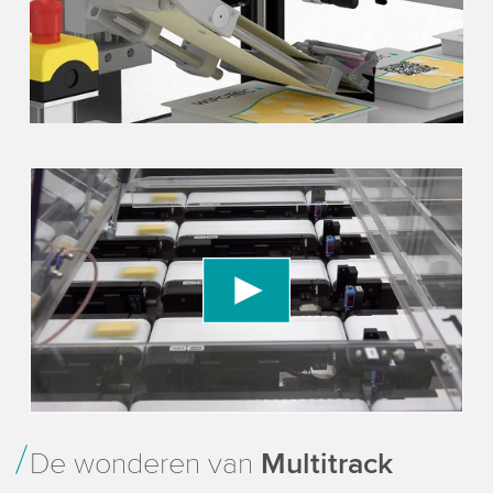
We need your consent to load the YouTube
Video service!
We use a third party service to embed video
content that may collect data about your activity.
Please review the details and accept the service
to watch this video.
Accept
More information
De wonderen van
Multitrack