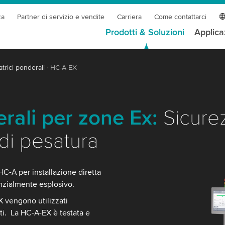
za
Partner di servizio e vendite
Carriera
Come contattarci
Prodotti & Soluzioni
Applica
trici ponderali
HC-A-EX
erali per zone Ex:
Sicurez
di pesatura
C-A per installazione diretta
nzialmente esplosivo.
X vengono utilizzati
ti. La HC-A-EX è testata e