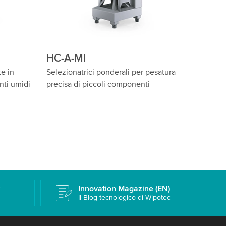
HC-A-IS-WD
HC-A-
Selezionatrici ponderali Wash Down
Control
per prodotti cilindrici
prodotti
k
Innovation Magazine (EN)
Il Blog tecnologico di Wipotec