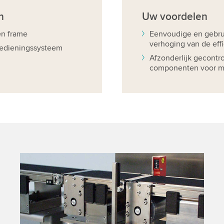
n
Uw
voordelen
en frame
Eenvoudige en gebrui
verhoging van de effi
 bedieningssysteem
Afzonderlijk gecontr
componenten voor ma