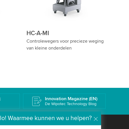
HC-A-IS-WD
HC-A-
nspectie
Wash Down controlewegers voor
Betrou
cilindrische producten
cilindr
k
Innovation Magazine (EN)
De Wipotec Technology Blog
lo! Waarmee kunnen we u helpen?