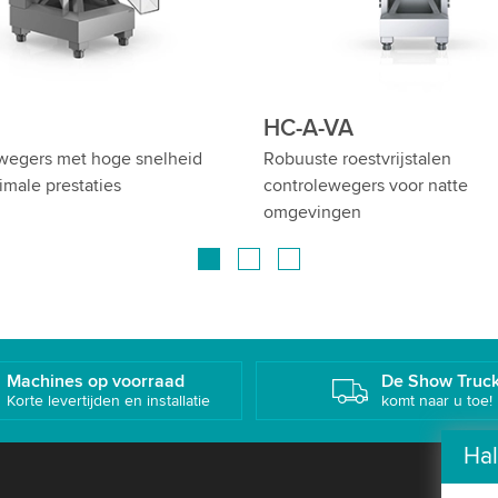
ultitrack
HC-A-VI
multi-track controlewegers:
Controleweger met optische i
ie op elk spoor
Machines op voorraad
De Show Truc
Korte levertijden en installatie
komt naar u toe!
Hal