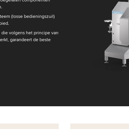
n.
eem (losse bedieningszuil)
bied.
die volgens het principe van
rkt, garandeert de beste