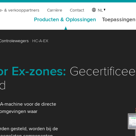
e- & verkooppartners
Carrière
Contact
NL
Producten & Oplossingen
Toepassingen
Controlewegers
HC-A-EX
r Ex-zones:
Gecertificee
d
-A-machine voor de directe
n omgevingen waar
den gesteld, worden bij de
n toegelaten componenten