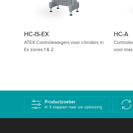
HC-A met metaaldetectie
HC-A-M
 weging
Hoogprecieze controlewegers met
Precieze 
metaaldetector voor omvattende
Efficiënt
veiligheid
Productzoeker
In 3 stappen naar uw oplossing