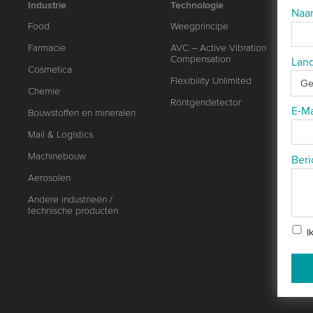
Industrie
Technologie
Na
Food
Weegprincipe
Farmacie
AVC – Active Vibration
Compensation
Lan
Cosmetica
Flexibility Unlimited
Chemie
Röntgendetector
E-M
Bouwstoffen en mineralen
Mail & Logistics
Machinebouw
Beri
Aerosolen
Andere industrieën /
technische producten
I