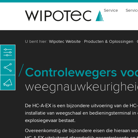
Service
Servic
U bent hier:
Wipotec Website
Producten & Oplossingen
Controlewegers voo
weegnauwkeurighei
De HC-A-EX is een bijzondere uitvoering van de HC
installatie van weegschaal en bedieningsterminal i
explosiegevaar bestaat.
Overeenkomstig de bijzondere eisen die hieraan wor
HC-A-EX uitsluitend afzonderlijk gecontroleerde e