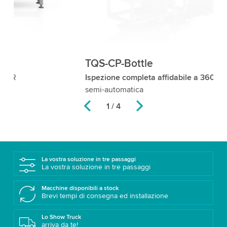
TQS-CP-Bottle
T
Ispezione completa affidabile a 360°
per aggregazione
Se
semi-automatica
2 / 4
La vostra soluzione in tre passaggi
La vostra soluzione in tre passaggi
Macchine disponibili a stock
Brevi tempi di consegna ed installazione
Lo Show Truck
arriva da te!