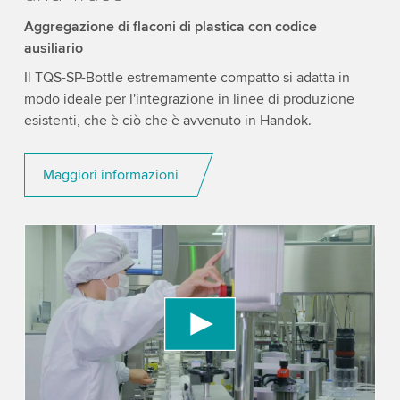
Aggregazione di flaconi di plastica con codice
ausiliario
Il TQS-SP-Bottle estremamente compatto si adatta in
modo ideale per l'integrazione in linee di produzione
esistenti, che è ciò che è avvenuto in Handok.
Maggiori informazioni
We need your consent to load the YouTube
Video service!
We use a third party service to embed video
content that may collect data about your activity.
Please review the details and accept the service
to watch this video.