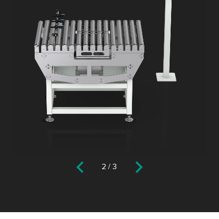
2
/
3