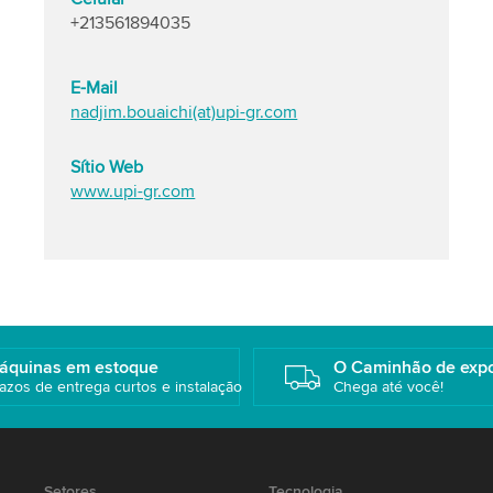
+213561894035
E-Mail
nadjim.bouaichi(at)upi-gr.com
Sítio Web
www.upi-gr.com
áquinas em estoque
O Caminhão de exp
azos de entrega curtos e instalação
Chega até você!
Setores
Tecnologia