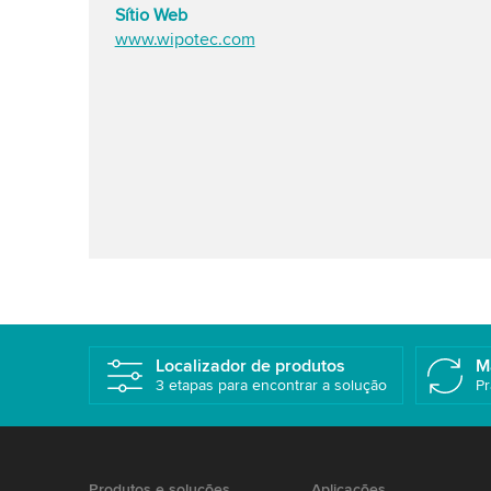
Sítio Web
www.wipotec.com
Localizador de produtos
M
3 etapas para encontrar a solução
Pr
Produtos e soluções
Aplicações