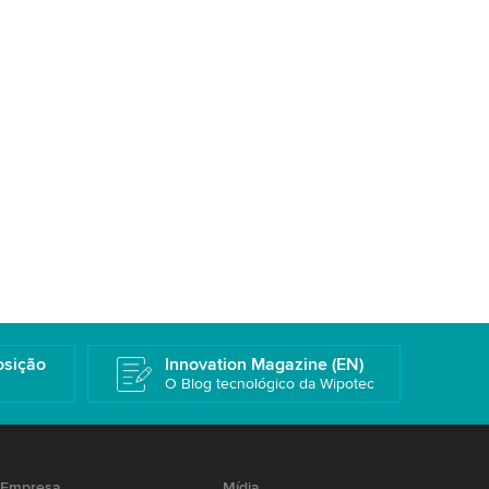
osição
Innovation Magazine (EN)
O Blog tecnológico da Wipotec
Empresa
Mídia