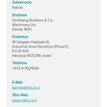
Sobrenome
Patishi
Empresa
Hirshberg Brothers & Co.
Machinery Ltd
Desde 1925
Endereço
18 Galgalei Haplada St.
Industrial Area Herzeliya (Pituach)
P.O.B 400
Herzliya 4672218, Israel
Telefone
+972 9-9521658
E-Mail
karinp(at)hb.co.il
Sítio Web
www.hbm.co.il