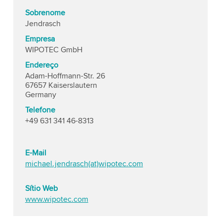
Sobrenome
Jendrasch
Empresa
WIPOTEC GmbH
Endereço
Adam-Hoffmann-Str. 26
67657 Kaiserslautern
Germany
Telefone
+49 631 341 46-8313
E-Mail
michael.jendrasch(at)wipotec.com
Sítio Web
www.wipotec.com