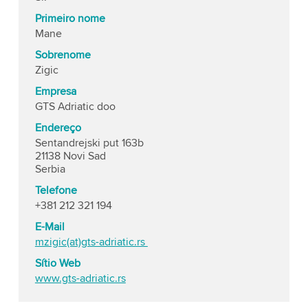
Primeiro nome
Mane
Sobrenome
Zigic
Empresa
GTS Adriatic doo
Endereço
Sentandrejski put 163b
21138 Novi Sad
Serbia
Telefone
+381 212 321 194
E-Mail
mzigic(at)gts-adriatic.rs
Sítio Web
www.gts-adriatic.rs