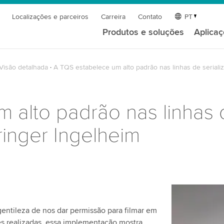
Localizações e parceiros
Carreira
Contato
PT
Produtos e soluções
Aplica
Visão detalhada
A TQS estabelece um alto padrão nas linhas de serial
 alto padrão nas linhas d
inger Ingelheim
Precisamo
entileza de nos dar permissão para filmar em
serviço d
s realizadas, essa implementação mostra