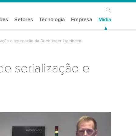
ções
Setores
Tecnologia
Empresa
Mídia
ização e agregação da Boehringer Ingelheim
e serialização e
s do seu consentimento para carregar o
e vídeo do YouTube!