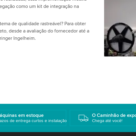
Utilizamos 
regação como um kit de integração na
de vídeo qu
favor, revej
stema de qualidade rastreável? Para obter
este vídeo.
to, desde a avaliação do fornecedor até a
ringer Ingelheim.
Aceitar
áquinas em estoque
O Caminhão de exp
azos de entrega curtos e instalação
Chega até você!