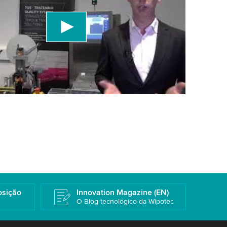
um serviço de terceiros para incorporar conteúdo
e pode coletar dados sobre sua atividade. Por
a os detalhes e aceite o serviço para assistir a
Mais informações
osição
Innovation Magazine (EN)
O Blog tecnológico da Wipotec