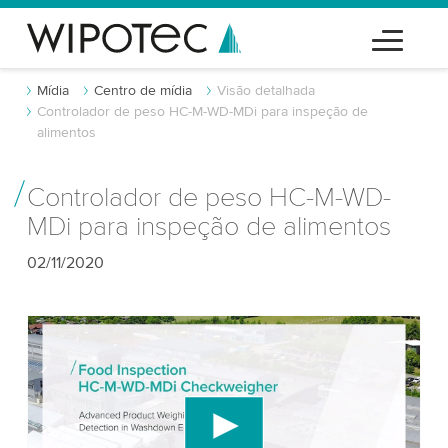
Mídia
Centro de mídia
Visão detalhada
Controlador de peso HC-M-WD-MDi para inspeção de
alimentos
Controlador de peso HC-M-WD-
MDi para inspeção de alimentos
02/11/2020
Precisamos do seu consentimento para
carregar o serviço de vídeo do YouTube!
Utilizamos um serviço de terceiros para incorporar
conteúdo de vídeo que pode coletar dados sobre
sua atividade. Por favor, reveja os detalhes e