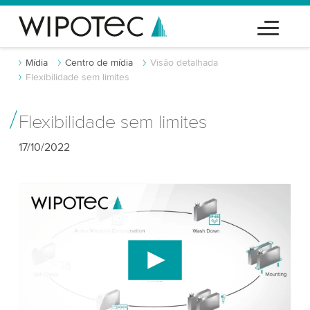
Mídia
Centro de mídia
Visão detalhada
Flexibilidade sem limites
Flexibilidade sem limites
17/10/2022
Precisamos do seu consentimento para
carregar o serviço de vídeo do YouTube!
Utilizamos um serviço de terceiros para incorporar
conteúdo de vídeo que pode coletar dados sobre
sua atividade. Por favor, reveja os detalhes e
aceite o serviço para assistir a este vídeo.