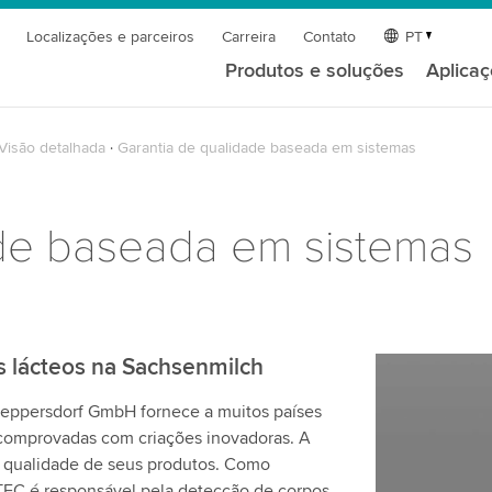
Localizações e parceiros
Carreira
Contato
PT
Produtos e soluções
Aplica
Visão detalhada
Garantia de qualidade baseada em sistemas
ade baseada em sistemas
 lácteos na Sachsenmilch
Leppersdorf GmbH fornece a muitos países
e comprovadas com criações inovadoras. A
a qualidade de seus produtos. Como
TEC é responsável pela detecção de corpos