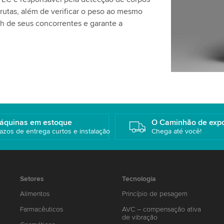
utas, além de verificar o peso ao mesmo
h de seus concorrentes e garante a
áquinas em estoque
O Caminhão de exp
azos de entrega curtos e instalação
Chega até você!
Setores
Tecnologia
Alimentos
Princípio de pesagem
Farmacêuticos
AVC – compensação ativa
de vibração