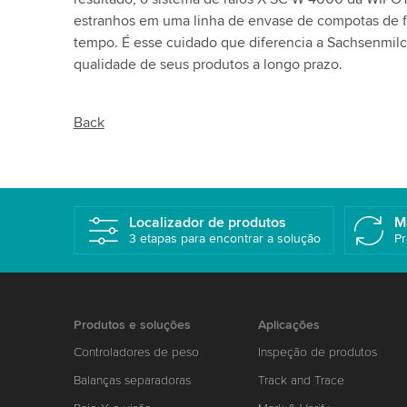
estranhos em uma linha de envase de compotas de fr
tempo. É esse cuidado que diferencia a Sachsenmilc
qualidade de seus produtos a longo prazo.
Back
Localizador de produtos
M
3 etapas para encontrar a solução
Pr
Produtos e soluções
Aplicações
Controladores de peso
Inspeção de produtos
Balanças separadoras
Track and Trace