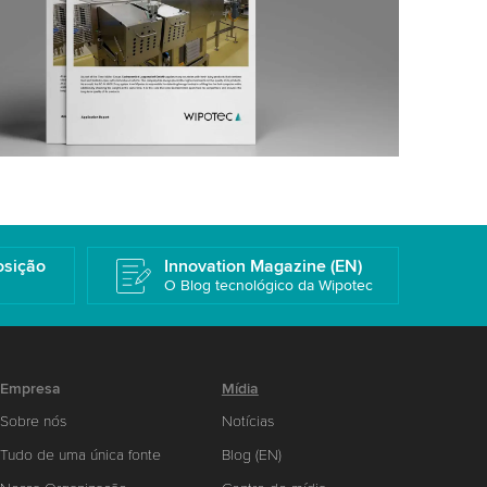
osição
Innovation Magazine (EN)
O Blog tecnológico da Wipotec
Empresa
Mídia
Sobre nós
Notícias
Tudo de uma única fonte
Blog (EN)