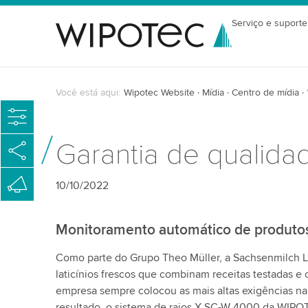
Serviço e suporte
Você está aqui:
Wipotec Website
Mídia
Centro de mídia
Garantia de qualid
10/10/2022
Monitoramento automático de produtos
Como parte do Grupo Theo Müller, a Sachsenmilch 
laticínios frescos que combinam receitas testadas 
empresa sempre colocou as mais altas exigências n
resultado, o sistema de raios X SC-W 4000 da WIPO