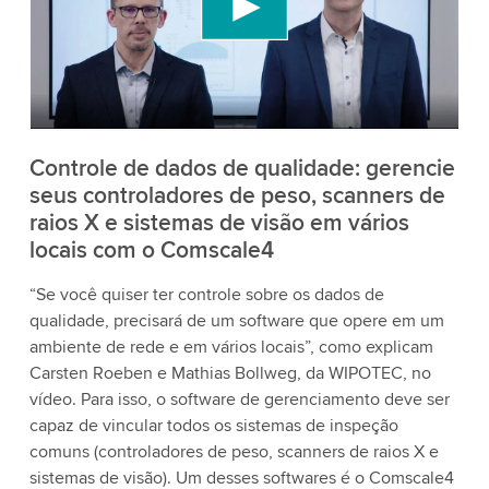
conteúdo de vídeo que pode coletar dados sobre
sua atividade. Por favor, reveja os detalhes e
aceite o serviço para assistir a este vídeo.
Aceitar
Mais informações
Controle de dados de qualidade: gerencie
seus controladores de peso, scanners de
raios X e sistemas de visão em vários
locais com o Comscale4
“Se você quiser ter controle sobre os dados de
qualidade, precisará de um software que opere em um
ambiente de rede e em vários locais”, como explicam
Carsten Roeben e Mathias Bollweg, da WIPOTEC, no
vídeo. Para isso, o software de gerenciamento deve ser
capaz de vincular todos os sistemas de inspeção
comuns (controladores de peso, scanners de raios X e
sistemas de visão). Um desses softwares é o Comscale4