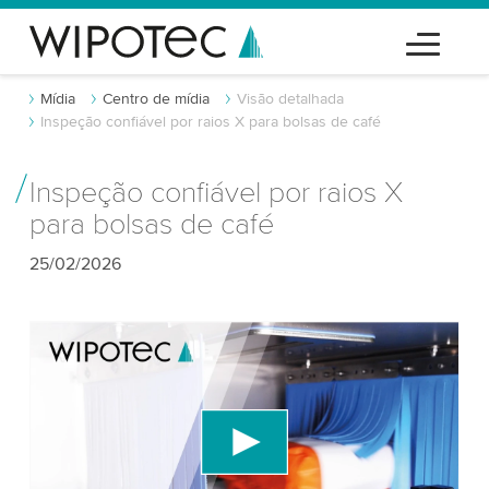
Mídia
Centro de mídia
Visão detalhada
Inspeção confiável por raios X para bolsas de café
Inspeção confiável por raios X
para bolsas de café
25/02/2026
Precisamos do seu consentimento para
carregar o serviço de vídeo do YouTube!
Utilizamos um serviço de terceiros para incorporar
conteúdo de vídeo que pode coletar dados sobre
sua atividade. Por favor, reveja os detalhes e