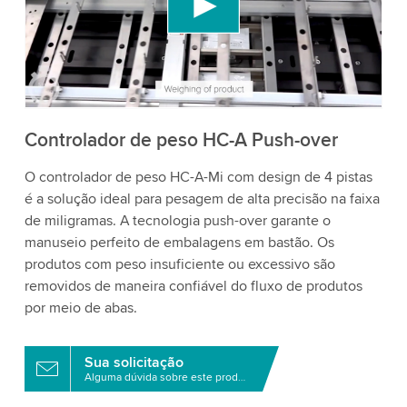
conteúdo de vídeo que pode coletar dados sobre
sua atividade. Por favor, reveja os detalhes e
aceite o serviço para assistir a este vídeo.
Aceitar
Mais informações
Controlador de peso HC-A Push-over
O controlador de peso HC-A-Mi com design de 4 pistas
é a solução ideal para pesagem de alta precisão na faixa
de miligramas. A tecnologia push-over garante o
manuseio perfeito de embalagens em bastão. Os
produtos com peso insuficiente ou excessivo são
removidos de maneira confiável do fluxo de produtos
por meio de abas.
Sua solicitação
Alguma dúvida sobre este produto?