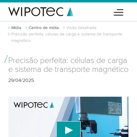
Mídia
Centro de mídia
Visão detalhada
Precisão perfeita: células de carga e sistema de transporte
magnético
Precisão perfeita: células de carga
e sistema de transporte magnético
29/04/2025
Precisamos do seu consentimento para
carregar o serviço de vídeo do YouTube!
Utilizamos um serviço de terceiros para incorporar
conteúdo de vídeo que pode coletar dados sobre
sua atividade. Por favor, reveja os detalhes e