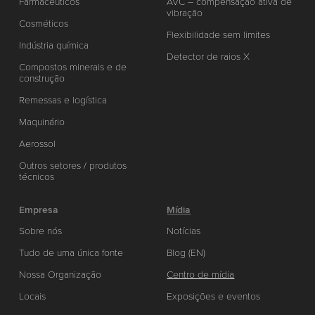
Farmacêuticos
AVC – compensação ativa de
vibração
Cosméticos
Flexibilidade sem limites
Indústria química
Detector de raios X
Compostos minerais e de
construção
Remessas e logística
Maquinário
Aerossol
Outros setores / produtos
técnicos
Empresa
Mídia
Sobre nós
Notícias
Tudo de uma única fonte
Blog (EN)
Nossa Organização
Centro de mídia
Locais
Exposições e eventos