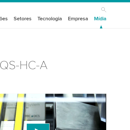
ções
Setores
Tecnologia
Empresa
Mídia
 TQS-HC-A
s do seu consentimento para carregar o
e vídeo do YouTube!
um serviço de terceiros para incorporar conteúdo
e pode coletar dados sobre sua atividade. Por