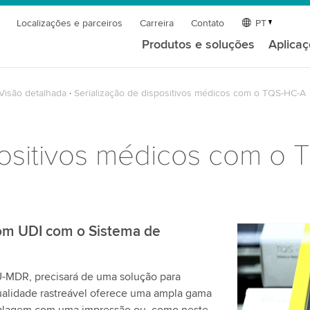
Localizações e parceiros
Carreira
Contato
PT
Produtos e soluções
Aplica
Visão detalhada
Serialização de dispositivos médicos com o TQS-HC-A
positivos médicos com o
com UDI com o Sistema de
Precisamo
serviço d
U-MDR, precisará de uma solução para
Utilizamos 
qualidade rastreável oferece uma ampla gama
de vídeo qu