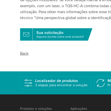
de opções modulares. Se você deseja marcar a em
exemplo, com um laser, o TQS-HC-A combina todas as
utilização. Para obter mais informações sobre esse 
técnico “Uma perspectiva global sobre a identificação
Sua solicitação
Alguma dúvida sobre este produto?
Back
Localizador de produtos
M
3 etapas para encontrar a solução
Pr
Produtos e soluções
Aplicações