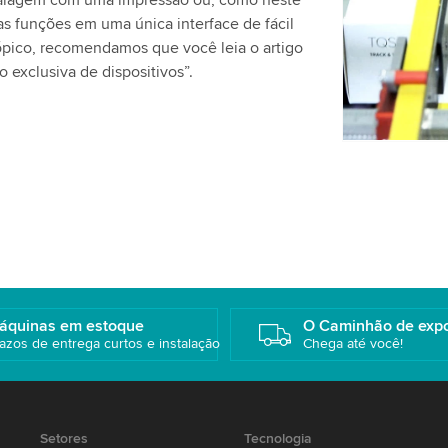
balagem com uma impressão ou, como neste
favor, revej
 funções em uma única interface de fácil
este vídeo.
tópico, recomendamos que você leia o artigo
 exclusiva de dispositivos”.
Aceitar
áquinas em estoque
O Caminhão de exp
azos de entrega curtos e instalação
Chega até você!
Setores
Tecnologia