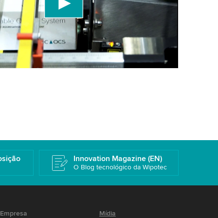
a os detalhes e aceite o serviço para assistir a
Mais informações
osição
Innovation Magazine (EN)
O Blog tecnológico da Wipotec
Empresa
Mídia