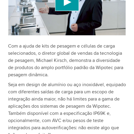
conteúdo de vídeo que pode coletar dados sobre
sua atividade. Por favor, reveja os detalhes e
aceite o serviço para assistir a este vídeo.
Aceitar
Mais informações
Com a ajuda de kits de pesagem e células de carga
selecionados, o diretor global de vendas da tecnologia
de pesagem, Michael Kirsch, demonstra a diversidade
de produtos do amplo portfólio padrão da Wipotec para
pesagem dinâmica.
Seja em design de alumínio ou aço inoxidável, equipado
com diferentes saídas de carga para um escopo de
integração ainda maior, não há limites para a gama de
aplicações dos sistemas de pesagem da Wipotec.
Também disponível com a especificação IP69K e,
opcionalmente, com AVC e/ou pesos de teste
integrados para autoverificações: não existe algo que