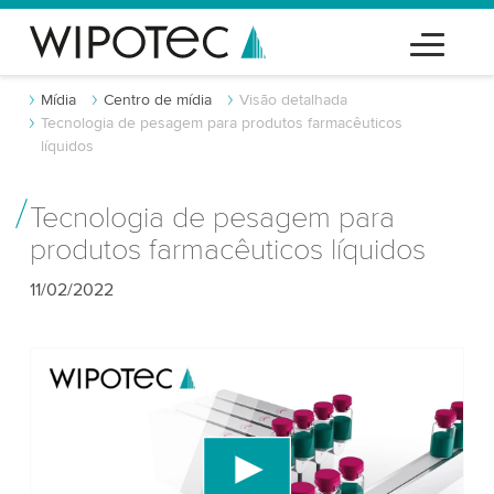
Mídia
Centro de mídia
Visão detalhada
Tecnologia de pesagem para produtos farmacêuticos
líquidos
Tecnologia de pesagem para
produtos farmacêuticos líquidos
11/02/2022
Precisamos do seu consentimento para
carregar o serviço de vídeo do YouTube!
Utilizamos um serviço de terceiros para incorporar
conteúdo de vídeo que pode coletar dados sobre
sua atividade. Por favor, reveja os detalhes e