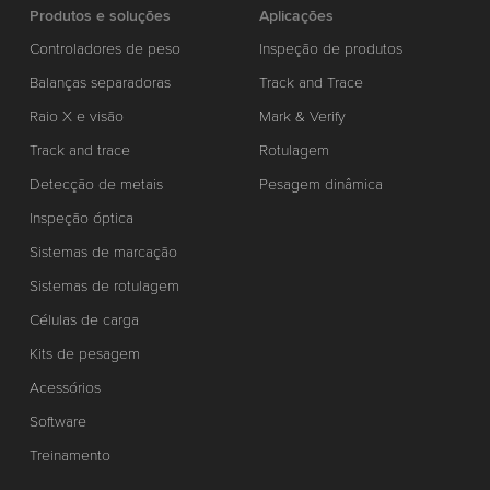
Produtos e soluções
Aplicações
Controladores de peso
Inspeção de produtos
Balanças separadoras
Track and Trace
Raio X e visão
Mark & Verify
Track and trace
Rotulagem
Detecção de metais
Pesagem dinâmica
Inspeção óptica
Sistemas de marcação
Sistemas de rotulagem
Células de carga
Kits de pesagem
Acessórios
Software
Treinamento