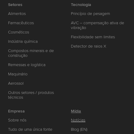
Setores
Tecnologia
Alimentos
Princípio de pesagem
Farmacêuticos
AVC – compensação ativa de
vibração
Cosméticos
Flexibilidade sem limites
Indústria química
Detector de raios X
Compostos minerais e de
construção
Remessas e logística
Maquinário
Aerossol
Outros setores / produtos
técnicos
Empresa
Mídia
Sobre nós
Notícias
Tudo de uma única fonte
Blog (EN)