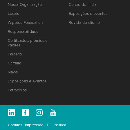
Nossa Organização
Centro de mídia
Locais
Exposições e eventos
Wipotec Foundation
Revista do cliente
Responsabilidade
Certificados, prêmios e
valores
Parceria
Carreira
News
Exposições e eventos
Patrocínios
Cookies
Impressão
TC
Política